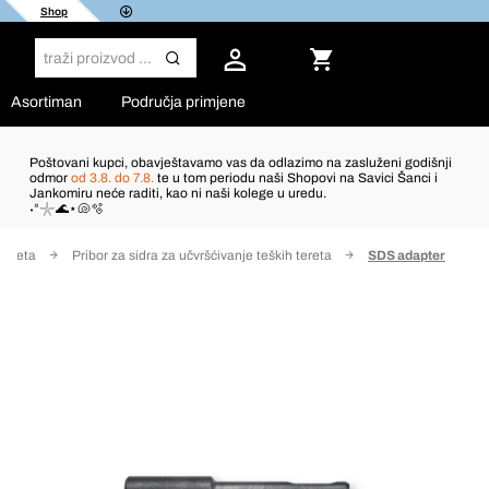
Shop
Asortiman
Područja primjene
Poštovani kupci, obavještavamo vas da odlazimo na zasluženi godišnji
odmor
od 3.8. do 7.8.
te u tom periodu naši Shopovi na Savici Šanci i
Jankomiru neće raditi, kao ni naši kolege u uredu.
˖°𓇼🌊⋆🐚🫧
 tereta
Pribor za sidra za učvršćivanje teških tereta
SDS adapter