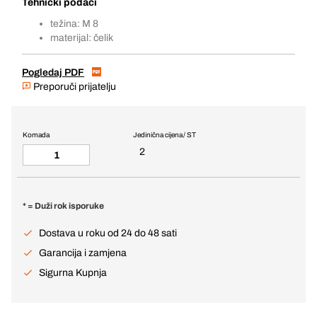
Tehnički podaci
težina: M 8
materijal: čelik
Pogledaj PDF
Preporuči prijatelju
Komada
Jedinična cijena / ST
2
* = Duži rok isporuke
Dostava u roku od 24 do 48 sati
Garancija i zamjena
Sigurna Kupnja