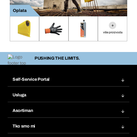
Oplata
+
više proizvoda
PUSHING THE LIMITS.
Self-Service Portal
Narudžbe
Usluga
Fakture
Bera Modul
Popisi želja
Asortiman
eProcurement
Ponovno naručivanje
Inovacije proizvoda
Tražitelji proizvoda
Tko smo mi
Pretplate
Područja primjene
Što nudimo