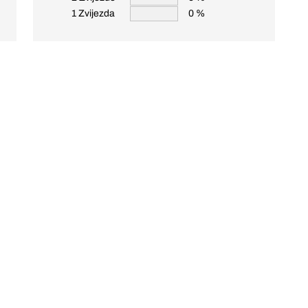
1 Zvijezda
0 %