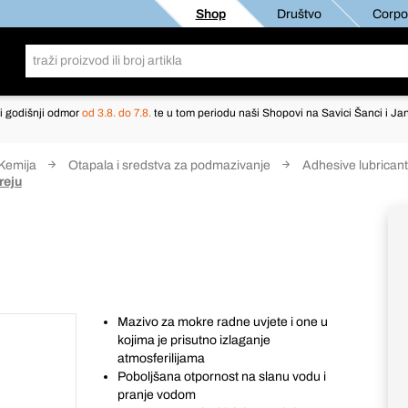
Shop
Društvo
Corpor
i godišnji odmor
od 3.8. do 7.8.
te u tom periodu naši Shopovi na Savici Šanci i Jan
Kemija
Otapala i sredstva za podmazivanje
Adhesive lubrican
reju
Mazivo za mokre radne uvjete i one u
kojima je prisutno izlaganje
atmosferilijama
Poboljšana otpornost na slanu vodu i
pranje vodom