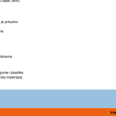
sajle, lanci,
je prisutno
ma
vršinama
ume i plastike
rsta materijala
Vri