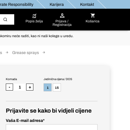
ate Responsibility
Karijera
Kontakt
Popis želja
Prijava /
Košarica
Registracija
komiru neće raditi, kao ni naši kolege u uredu.
ts
Grease sprays
Komada
Jedinična cijena / DOS
-
+
1
15
Prijavite se kako bi vidjeli cijene
Vaša E-mail adresa
*