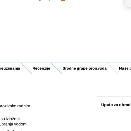
 Preuzimanja
Recenzije
Srodne grupe proizvoda
Naše 
Upute za obrad
orozivnim radnim
su izloženi
og pranja vodom