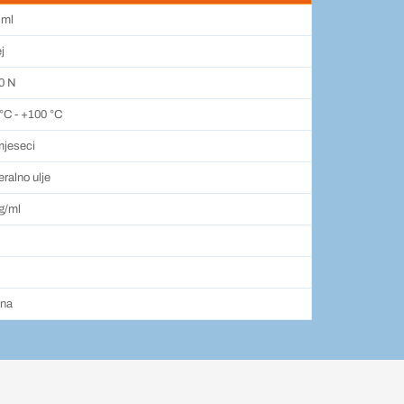
 ml
j
0 N
°C - +100 °C
mjeseci
ralno ulje
g/ml
ena