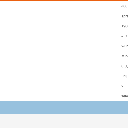
400
spre
190
-10 
24 
Mine
0,8 
Litij
2
zel