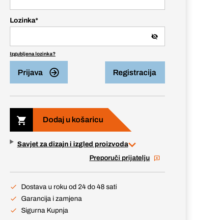
Lozinka
*
Izgubljena lozinka?
Prijava
Registracija
Dodaj u košaricu
Savjet za dizajn i izgled proizvoda
Preporuči prijatelju
Dostava u roku od 24 do 48 sati
Garancija i zamjena
Sigurna Kupnja