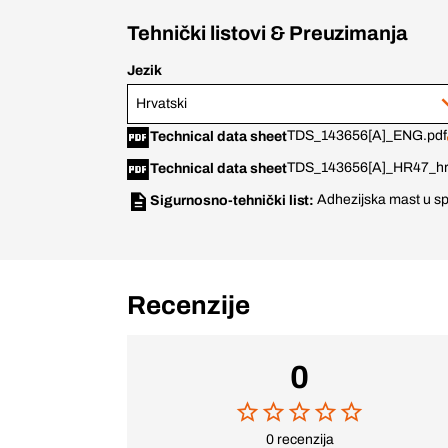
Tehnički listovi & Preuzimanja
Jezik
Hrvatski
TDS_143656[A]_ENG.pdf
Technical data sheet
TDS_143656[A]_HR47_hr
Technical data sheet
Adhezijska mast u sp
Sigurnosno-tehnički list:
Recenzije
0
0 recenzija