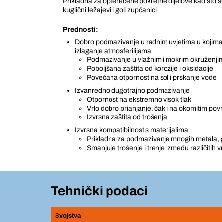
Prikladna za opterećene pokretne dijelove kao što su 
kuglični ležajevi i goli zupčanici
Prednosti:
Dobro podmazivanje u radnim uvjetima u kojima 
izlaganje atmosferilijama
Podmazivanje u vlažnim i mokrim okruženji
Poboljšana zaštita od korozije i oksidacije
Povećana otpornost na sol i prskanje vode
Izvanredno dugotrajno podmazivanje
Otpornost na ekstremno visok tlak
Vrlo dobro prianjanje, čak i na okomitim po
Izvrsna zaštita od trošenja
Izvrsna kompatibilnost s materijalima
Prikladna za podmazivanje mnogih metala, g
Smanjuje trošenje i trenje između različitih v
Tehnički podaci
Svojstva