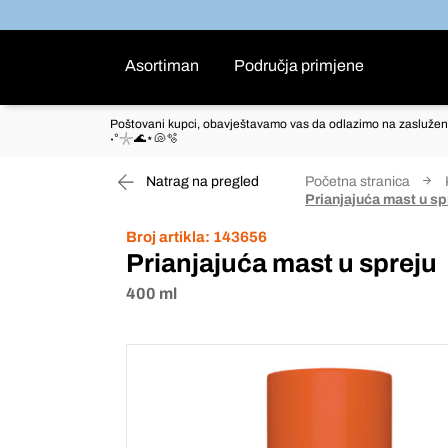
Asortiman
Područja primjene
Poštovani kupci, obavještavamo vas da odlazimo na zaslužen
˖°𓇼🌊⋆🐚🫧
Natrag na pregled
Početna stranica
Prianjajuća mast u sp
Broj artikla:
143656
Prianjajuća mast u spreju
400 ml