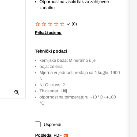
Otpornost na visoki tlak za zahtjevne
zadatke
(0)
Prikaži ocjenu
Tehnički podaci
kemijska baza: Mineralno ulje
boja: zelena
Mjerna vrijednost uređaja sa 4 kugle: 1900
N
NLGI class: 2
Thickener: Litij
otpornost na temperaturu: -10 °C - +100
°C
Usporedi
Pogledaj PDF