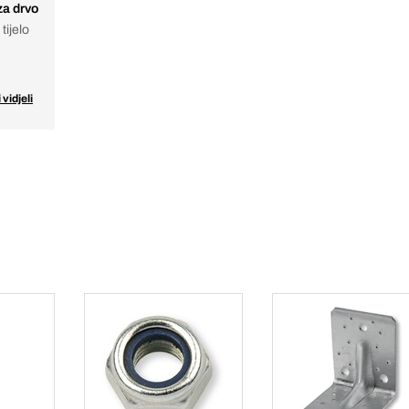
za drvo
tijelo
 vidjeli