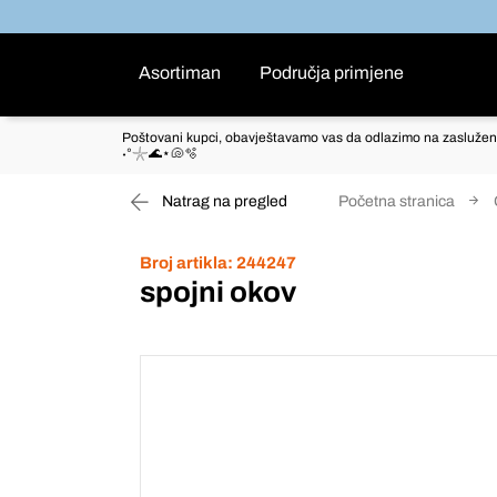
Asortiman
Područja primjene
Poštovani kupci, obavještavamo vas da odlazimo na zaslužen
˖°𓇼🌊⋆🐚🫧
Natrag na pregled
Početna stranica
Broj artikla:
244247
spojni okov