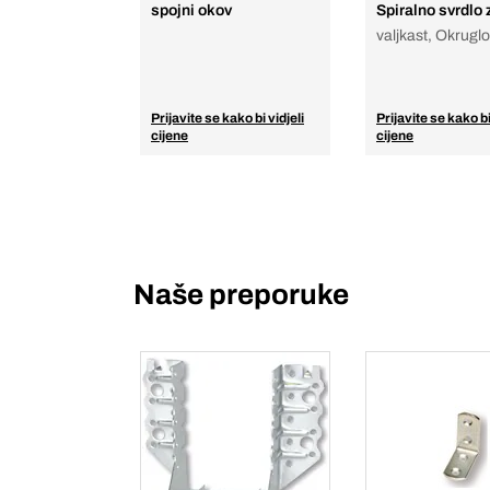
spojni okov
Spiralno svrdlo 
valjkast, Okruglo 
Prijavite se kako bi vidjeli
Prijavite se kako bi
cijene
cijene
Naše preporuke