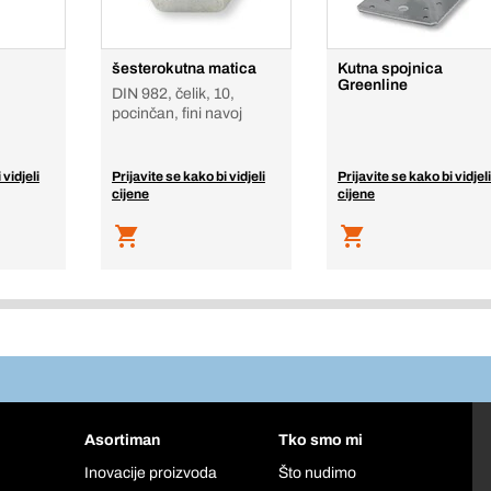
šesterokutna matica
Kutna spojnica
Greenline
DIN 982, čelik, 10,
pocinčan, fini navoj
 vidjeli
Prijavite se kako bi vidjeli
Prijavite se kako bi vidjeli
cijene
cijene
Asortiman
Tko smo mi
Inovacije proizvoda
Što nudimo