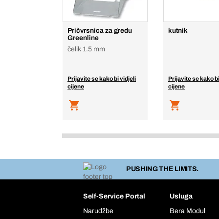
Pričvrsnica za gredu
kutnik
Greenline
čelik 1.5 mm
Prijavite se kako bi vidjeli
Prijavite se kako bi
cijene
cijene
PUSHING THE LIMITS.
Self-Service Portal
Usluga
Narudžbe
Bera Modul