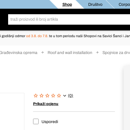
Shop
Društvo
Corpor
i godišnji odmor
od 3.8. do 7.8.
te u tom periodu naši Shopovi na Savici Šanci i Jan
Građevinska oprema
Roof and wall installation
Spojnice za dr
(0)
Prikaži ocjenu
Usporedi