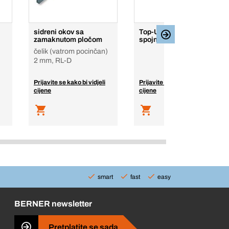
sidreni okov sa
Top-UV drvo-drvo
zamaknutom pločom
spojnica
čelik (vatrom pocinčan)
2 mm, RL-D
Prijavite se kako bi vidjeli
Prijavite se kako bi vidjeli
cijene
cijene
smart
fast
easy
BERNER newsletter
Pretplatite se sada