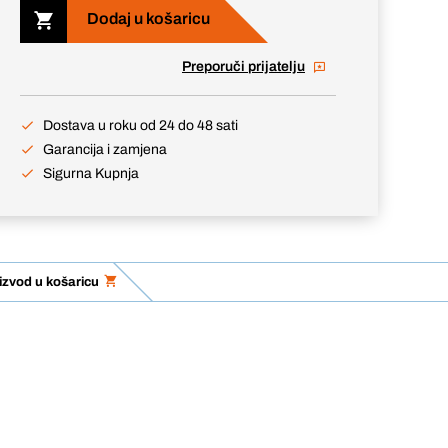
Dodaj u košaricu
Preporuči prijatelju
Dostava u roku od 24 do 48 sati
Garancija i zamjena
Sigurna Kupnja
izvod u košaricu