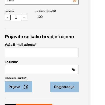
2 mm
Komada
Jedinična cijena / ST
100
-
+
Prijavite se kako bi vidjeli cijene
Vaša E-mail adresa
*
Lozinka
*
Izgubljena lozinka?
Prijava
Registracija