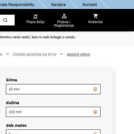
ate Responsibility
Karijera
Kontakt
Popis želja
Prijava /
Košarica
Registracija
komiru neće raditi, kao ni naši kolege u uredu.
vo
Ostale spojnice za drvo
spojni okov
širina
15 mm
dužina
100 mm
deb.mater.