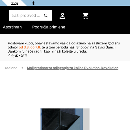
Shop
Asortiman
Područja primjene
Poštovani kupci, obavještavamo vas da odlazimo na zasluženi godišnji
odmor
od 3.8. do 7.8.
te u tom periodu naši Shopovi na Savici Šanci i
Jankomiru neće raditi, kao ni naši kolege u uredu.
˖°𓇼🌊⋆🐚🫧
 za radione
Mali pretinac za odlaganje za kolica Evolution-Revolution