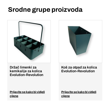
Srodne grupe proizvoda
Držač limenki za
Koš za otpad za kolica
kemikalije za kolica
Evolution-Revolution
Evolution-Revolution
Prijavite se kako bi vidjeli
Prijavite se kako bi vidjeli
cijene
cijene