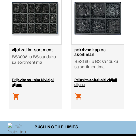
vijci za lim-sortiment
pokrivne kapice-
asortiman
BS3008, u BS sanduku
BS3166, u BS sanduku
sa sortimentima
sa sortimentima
Prijavite se kako bi vidjeli
Prijavite se kako bi vidjeli
cijene
cijene
PUSHING THE LIMITS.