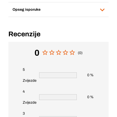
Opseg isporuke
Recenzije
0
(0)
5
0 %
Zvijezde
4
0 %
Zvijezde
3