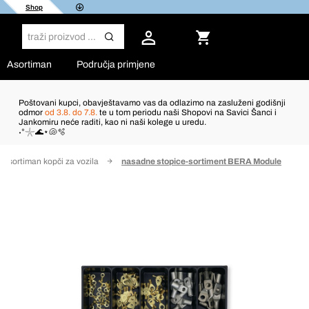
Shop
Asortiman
Područja primjene
Poštovani kupci, obavještavamo vas da odlazimo na zasluženi godišnji
odmor
od 3.8. do 7.8.
te u tom periodu naši Shopovi na Savici Šanci i
Jankomiru neće raditi, kao ni naši kolege u uredu.
˖°𓇼🌊⋆🐚🫧
Asortiman kopči za vozila
nasadne stopice-sortiment BERA Module