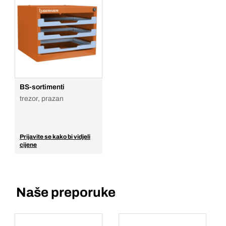
BS-sortimenti
trezor, prazan
Prijavite se kako bi vidjeli
cijene
Naše preporuke