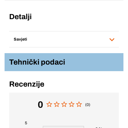
Detalji
Savjeti
Tehnički podaci
Recenzije
0
(0)
5