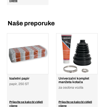
cijene
Naše preporuke
toaletni papir
Univerzalni komplet
manžeta kotača
papir, 250 ST
za osobna vozila
Prijavite se kako bi vidjeli
Prijavite se kako bi vidjeli
cijene
cijene