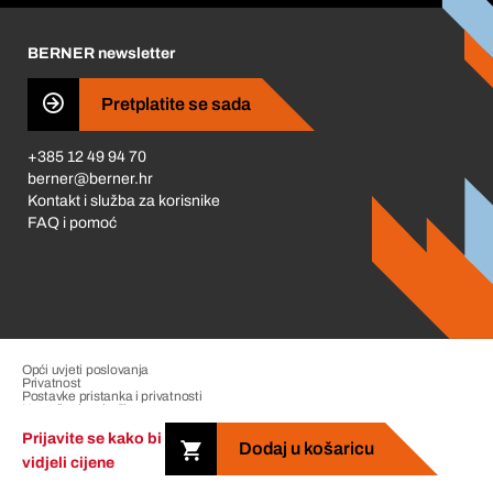
Karijera
BERNER newsletter
Business Conduct
Pretplatite se sada
+385 12 49 94 70
berner@berner.hr
Kontakt i služba za korisnike
FAQ i pomoć
Opći uvjeti poslovanja
Privatnost
Postavke pristanka i privatnosti
Upravljanje pritužbama
Impresum
Prijavite se kako bi
Dodaj u košaricu
vidjeli cijene
Copyright &copy; 2026 The Berner Group. All rights reserved.