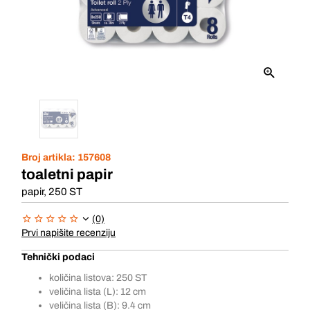
Broj artikla:
157608
toaletni papir
papir, 250 ST
(0)
Prvi napišite recenziju
Tehnički podaci
količina listova: 250 ST
veličina lista (L): 12 cm
veličina lista (B): 9.4 cm