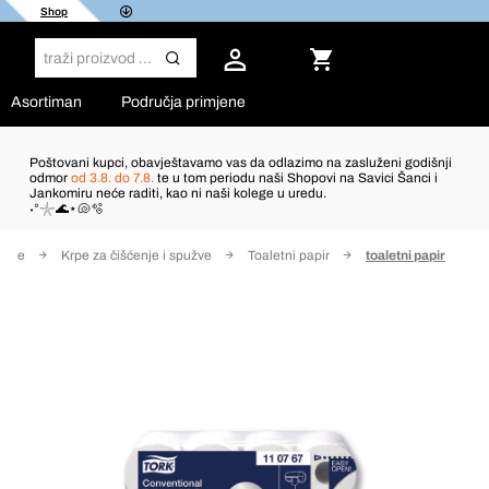
Shop
Asortiman
Područja primjene
Poštovani kupci, obavještavamo vas da odlazimo na zasluženi godišnji
odmor
od 3.8. do 7.8.
te u tom periodu naši Shopovi na Savici Šanci i
Jankomiru neće raditi, kao ni naši kolege u uredu.
˖°𓇼🌊⋆🐚🫧
nice
Krpe za čišćenje i spužve
Toaletni papir
toaletni papir