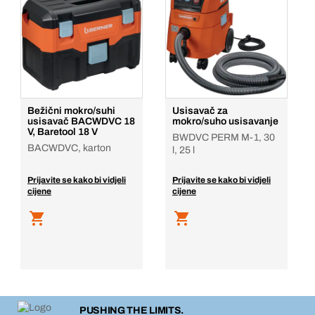
Bežični mokro/suhi
Usisavač za
usisavač BACWDVC 18
mokro/suho usisavanje
V, Baretool 18 V
BWDVC PERM M-1, 30
BACWDVC, karton
l, 25 l
Prijavite se kako bi vidjeli
Prijavite se kako bi vidjeli
cijene
cijene
PUSHING THE LIMITS.