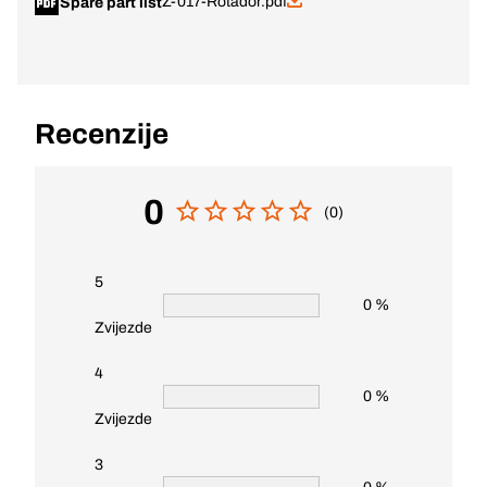
Z-017-Rotador.pdf
Spare part list
Recenzije
0
(0)
5
0 %
Zvijezde
4
0 %
Zvijezde
3