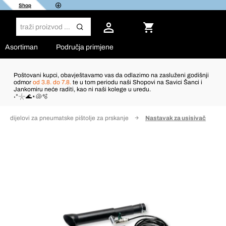
Shop
Asortiman
Područja primjene
Poštovani kupci, obavještavamo vas da odlazimo na zasluženi godišnji
odmor
od 3.8. do 7.8.
te u tom periodu naši Shopovi na Savici Šanci i
Jankomiru neće raditi, kao ni naši kolege u uredu.
˖°𓇼🌊⋆🐚🫧
ervni dijelovi za pneumatske pištolje za prskanje
Nastavak za usisivač