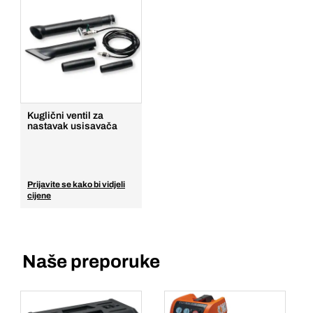
Kuglični ventil za
nastavak usisavača
Prijavite se kako bi vidjeli
cijene
Naše preporuke