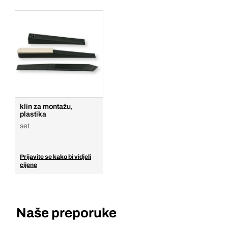
klin za montažu,
plastika
set
Prijavite se kako bi vidjeli
cijene
Naše preporuke