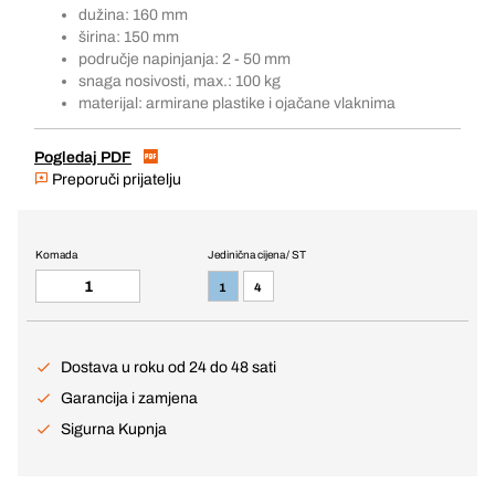
dužina: 160 mm
širina: 150 mm
područje napinjanja: 2 - 50 mm
snaga nosivosti, max.: 100 kg
materijal: armirane plastike i ojačane vlaknima
Pogledaj PDF
Preporuči prijatelju
Komada
Jedinična cijena / ST
1
4
Dostava u roku od 24 do 48 sati
Garancija i zamjena
Sigurna Kupnja