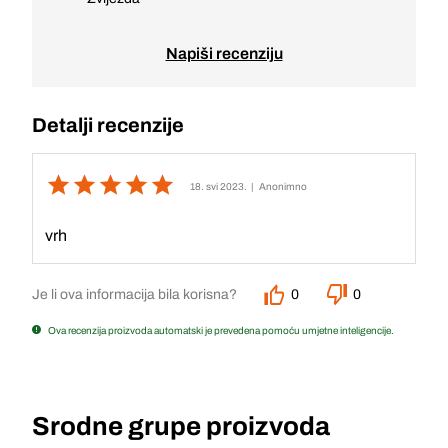
Napiši recenziju
Detalji recenzije
18. svi 2023.
| Anonimno
vrh
Je li ova informacija bila korisna?
0
0
Ova recenzija proizvoda automatski je prevedena pomoću umjetne inteligencije.
Srodne grupe proizvoda