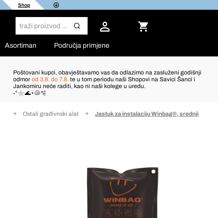
Shop
Asortiman
Područja primjene
Poštovani kupci, obavještavamo vas da odlazimo na zasluženi godišnji
odmor
od 3.8. do 7.8.
te u tom periodu naši Shopovi na Savici Šanci i
Jankomiru neće raditi, kao ni naši kolege u uredu.
˖°𓇼🌊⋆🐚🫧
ati
Ostali građivnski alat
Jastuk za instalaciju Winbag®, srednji