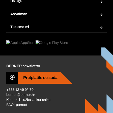
Usluga
Fakture
Bera Modul
Popisi želja
Asortiman
eProcurement
Ponovno naručivanje
Inovacije proizvoda
Tražitelji proizvoda
Tko smo mi
Pretplate
Područja primjene
Što nudimo
Povrati & Reklamacije
Product Compliance
Što nas pokreće
Korporativna društvena odgovornost
Karijera
BERNER newsletter
Business Conduct
Pretplatite se sada
+385 12 49 94 70
berner@berner.hr
Kontakt i služba za korisnike
FAQ i pomoć