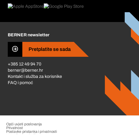
Povrati & Reklamacije
Product Compliance
Što nas pokreće
Korporativna društvena odgovornost
Karijera
BERNER newsletter
Business Conduct
Pretplatite se sada
+385 12 49 94 70
berner@berner.hr
Kontakt i služba za korisnike
FAQ i pomoć
Opći uvjeti poslovanja
Privatnost
Postavke pristanka i privatnosti
Upravljanje pritužbama
Impresum