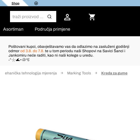
Shop
Asortiman
Područja primjene
Poštovani kupci, obavještavamo vas da odlazimo na zasluženi godišnji
odmor
od 3.8. do 7.8.
te u tom periodu naši Shopovi na Savici Šanci i
Jankomiru neće raditi, kao ni naši kolege u uredu.
˖°𓇼🌊⋆🐚🫧
Mehanička tehnologija mjerenja
Marking Tools
Kreda za gume