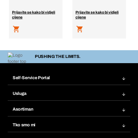
Prijavite se kako bi vidjeli
Prijavite se kako bi vidjeli
cijene
cijene
PUSHING THE LIMITS.
Self-Service Portal
Narudžbe
Usluga
Fakture
Bera Modul
Popisi želja
Asortiman
eProcurement
Ponovno naručivanje
Inovacije proizvoda
Tražitelji proizvoda
Tko smo mi
Pretplate
Područja primjene
Što nudimo