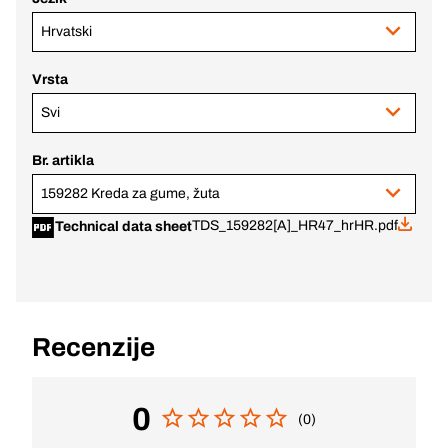
Hrvatski
Vrsta
Svi
Br. artikla
159282 Kreda za gume, žuta
TDS_159282[A]_HR47_hrHR.pdf
Technical data sheet
Recenzije
0
(0)