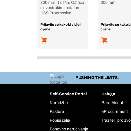
300 mm, 18 T/in, Oštrica
300 mm
s dvostrukim metalom
HSS Progressive
Prijavite se kako bi vidjeli
Prijavite se kako bi
cijene
cijene
PUSHING THE LIMITS.
Self-Service Portal
Usluga
Narudžbe
Bera Modul
Fakture
eProcurement
Popisi želja
Tražitelji proizv
Ponovno naručivanje