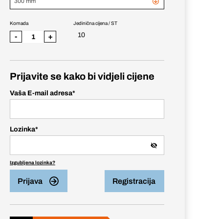
300 mm
Komada
Jedinična cijena / ST
10
-
+
Prijavite se kako bi vidjeli cijene
Vaša E-mail adresa
*
Lozinka
*
Izgubljena lozinka?
Prijava
Registracija