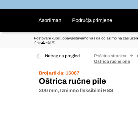
Asortiman
Područja primjene
Poštovani kupci, obavještavamo vas da odlazimo na zaslužen
˖°𓇼🌊⋆🐚🫧
Natrag na pregled
Početna stranica
Oštrica ručne pile
Broj artikla:
16087
Oštrica ručne pile
300 mm, Iznimno fleksibilni HSS