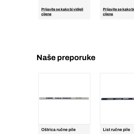
Prijavite se kako bi vidjeli
Prijavite se kako bi
cijene
cijene
Naše preporuke
Oštrica ručne pile
List ručne pile