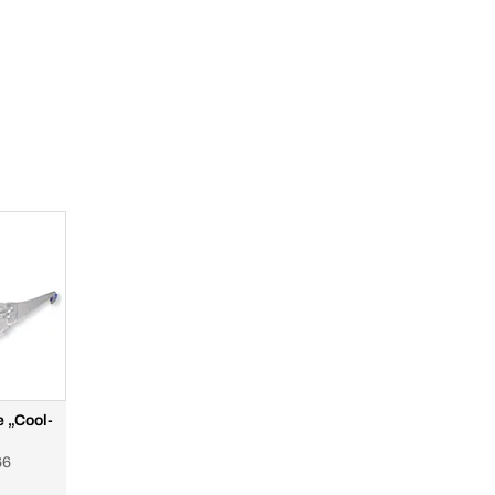
e „Cool-
66