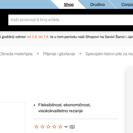
Shop
Društvo
Corpor
i godišnji odmor
od 3.8. do 7.8.
te u tom periodu naši Shopovi na Savici Šanci i Jan
Obrada materijala
Piljenje i glodanje
Specijalni listovi pile za r
Fleksibilnost, ekonomičnost,
visokokvalitetno rezanje
(0)