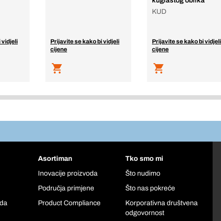
kuglastog oblika
KUD
 vidjeli
Prijavite se kako bi vidjeli
Prijavite se kako bi vidjeli
cijene
cijene
Asortiman
Tko smo mi
Inovacije proizvoda
Što nudimo
Područja primjene
Što nas pokreće
oda
Product Compliance
Korporativna društvena
odgovornost