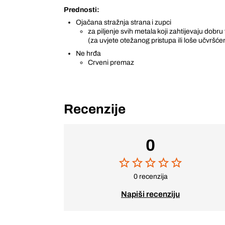
Prednosti:
Ojačana stražnja strana i zupci
za piljenje svih metala koji zahtijevaju dobru 
(za uvjete otežanog pristupa ili loše učvršćen
Ne hrđa
Crveni premaz
Recenzije
0
0 recenzija
Napiši recenziju