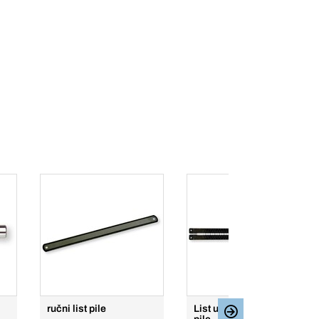
ručni list pile
List univerzalne aligator