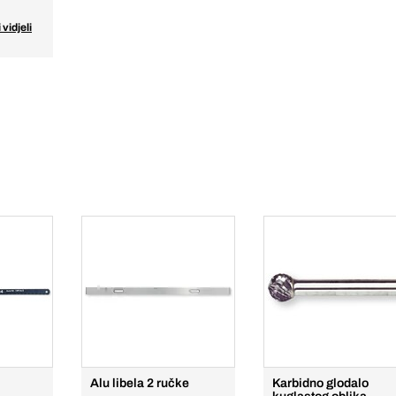
 vidjeli
Alu libela 2 ručke
Karbidno glodalo