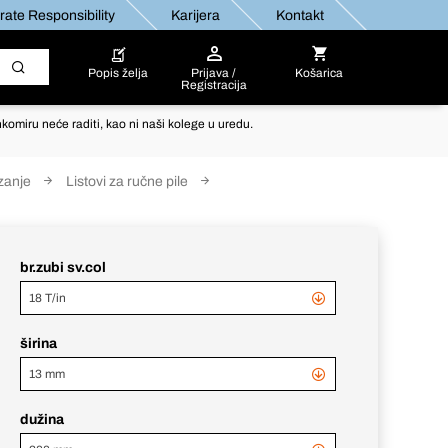
ate Responsibility
Karijera
Kontakt
Popis želja
Prijava /
Košarica
Registracija
komiru neće raditi, kao ni naši kolege u uredu.
ezanje
Listovi za ručne pile
br.zubi sv.col
18 T/in
širina
13 mm
dužina