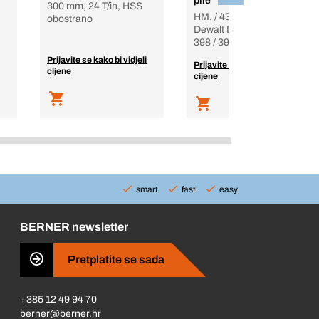
pile
300 mm, 24 T/in, HSS
HM, / 430 mm, Za
obostrano
Dewalt DWE 396 / 397 /
398 / 399
Prijavite se kako bi vidjeli
Prijavite se kako bi vidjeli
cijene
cijene
smart
fast
easy
BERNER newsletter
Pretplatite se sada
+385 12 49 94 70
berner@berner.hr