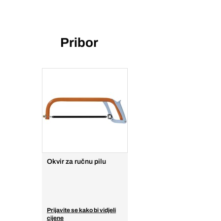
Pribor
Okvir za ručnu pilu
Prijavite se kako bi vidjeli
cijene