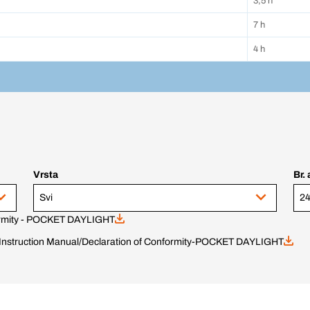
3,5 h
7 h
4 h
Vrsta
Br. 
Svi
24
formity - POCKET DAYLIGHT
Instruction Manual/Declaration of Conformity-POCKET DAYLIGHT