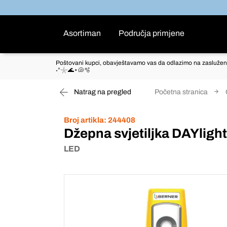
Asortiman
Područja primjene
Poštovani kupci, obavještavamo vas da odlazimo na zaslužen
˖°𓇼🌊⋆🐚🫧
Natrag na pregled
Početna stranica
Broj artikla:
244408
Džepna svjetiljka DAYlight
LED