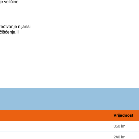
e veličine
đivanje nijansi
išćenja ili
Vrijednost
350 lm
240 lm