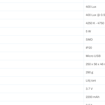
400 Lux
400 Lux @ 0.
4250 K - 4750
5 W
SMD
IP20
Micro USB
250 x 56 x 46
290 g
Litij ioni
3.7 V
2200 mAh