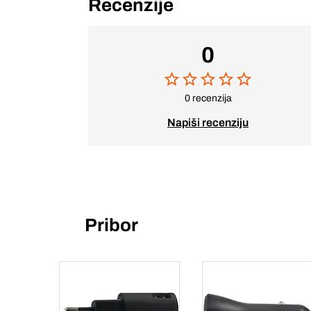
Recenzije
0
0 recenzija
Napiši recenziju
Pribor