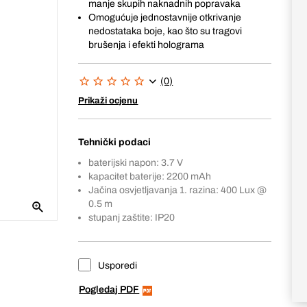
manje skupih naknadnih popravaka
Omogućuje jednostavnije otkrivanje
nedostataka boje, kao što su tragovi
brušenja i efekti holograma
(0)
Prikaži ocjenu
Tehnički podaci
baterijski napon: 3.7 V
kapacitet baterije: 2200 mAh
Jačina osvjetljavanja 1. razina: 400 Lux @
0.5 m
stupanj zaštite: IP20
Usporedi
Pogledaj PDF