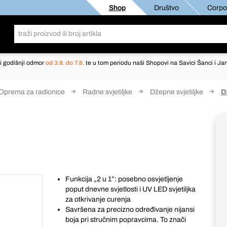
Shop
Društvo
Corpor
i godišnji odmor
od 3.8. do 7.8.
te u tom periodu naši Shopovi na Savici Šanci i Jan
Oprema za radionice
Radne svjetiljke
Džepne svjetiljke
D
Funkcija „2 u 1”: posebno osvjetljenje
poput dnevne svjetlosti i UV LED svjetiljka
za otkrivanje curenja
Savršena za precizno određivanje nijansi
boja pri stručnim popravcima. To znači