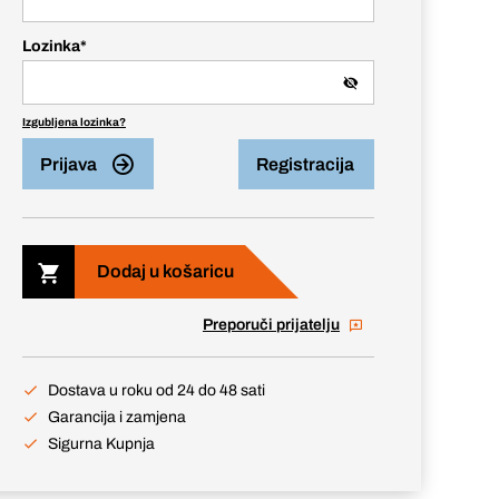
Lozinka
*
Izgubljena lozinka?
Prijava
Registracija
Dodaj u košaricu
Preporuči prijatelju
Dostava u roku od 24 do 48 sati
Garancija i zamjena
Sigurna Kupnja