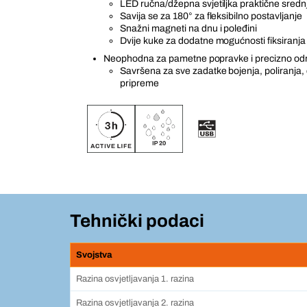
LED ručna/džepna svjetiljka praktične srednj
Savija se za 180° za fleksibilno postavljanje
Snažni magneti na dnu i poleđini
Dvije kuke za dodatne mogućnosti fiksiranja
Neophodna za pametne popravke i precizno odre
Savršena za sve zadatke bojenja, poliranja, č
pripreme
Tehnički podaci
Svojstva
Razina osvjetljavanja 1. razina
Razina osvjetljavanja 2. razina