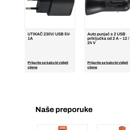
UTIKAČ 230V/ USB 5V-
Auto punjač s 2 USB
1A
priključka od 2 A – 12 /
24 V
Prijavite se kako bi vidjeli
Prijavite se kako bi vidjeli
cijene
cijene
Naše preporuke