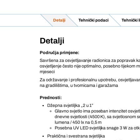
Detalji
Tehnički podaci
Tehnički 
Detalji
Područja primjene:
Savršena za osvjetljavanje radionica za popravak ka
osvjetljenje često nije optimalno, posebno tijekom 
mjeseci
Za održavanje i profesionalnu upotrebu, osvjetljava
na gradilištima, u tvornicama i garažama
Prednosti:
Džepna svjetiljka „2 u 1”
Glavno svjetlo ima poseban intenzitet osvjet
dnevne svjetlosti (4500 K), sa svjetlosnom
lumena / 450 lx na 0,5 m
Posebna UV LED svjetiljka snage 3 W za otk
Praktična i svestrana svjetiljka