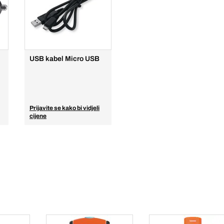
USB kabel Micro USB
Prijavite se kako bi vidjeli
cijene