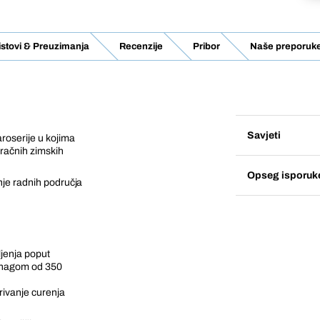
listovi & Preuzimanja
Recenzije
Pribor
Naše preporuk
Savjeti
roserije u kojima
mračnih zimskih
Opseg isporuk
nje radnih područja
ljenja poput
 snagom od 350
rivanje curenja