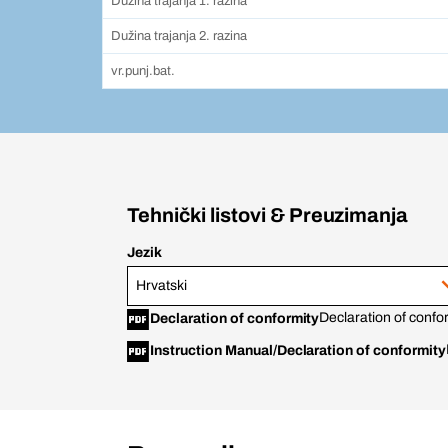
Dužina trajanja 1. razina
Dužina trajanja 2. razina
vr.punj.bat.
Tehnički listovi & Preuzimanja
Jezik
Hrvatski
Declaration of con
Declaration of conformity
Instruction Manual/Declaration of conformity