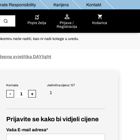
ate Responsibility
Karijera
Kontakt
Popis želja
Prijava /
Košarica
Registracija
komiru neće raditi, kao ni naši kolege u uredu.
žepna svjetiljka DAYlight
Komada
Jedinična cijena / ST
1
-
+
Prijavite se kako bi vidjeli cijene
Vaša E-mail adresa
*