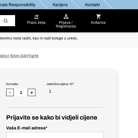
ate Responsibility
Karijera
Kontakt
Popis želja
Prijava /
Košarica
Registracija
komiru neće raditi, kao ni naši kolege u uredu.
ektor Slim DAYlight
Komada
Jedinična cijena / ST
1
-
+
Prijavite se kako bi vidjeli cijene
Vaša E-mail adresa
*