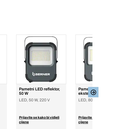
Pametni LED reflektor,
Pametni reflektor - IP65
50 W
eksterijer-interijer
LED, 50 W, 220 V
LED, 80 W, 220 V
Prijavite se kako bi vidjeli
Prijavite se kako bi vidjeli
cijene
cijene