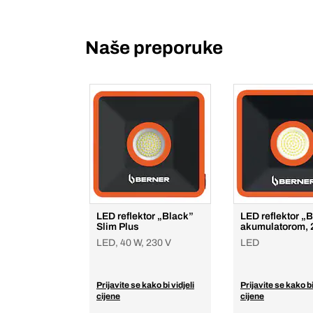
Naše preporuke
LED reflektor „Black”
LED reflektor „
Slim Plus
akumulatorom, 
LED, 40 W, 230 V
LED
Prijavite se kako bi vidjeli
Prijavite se kako bi
cijene
cijene