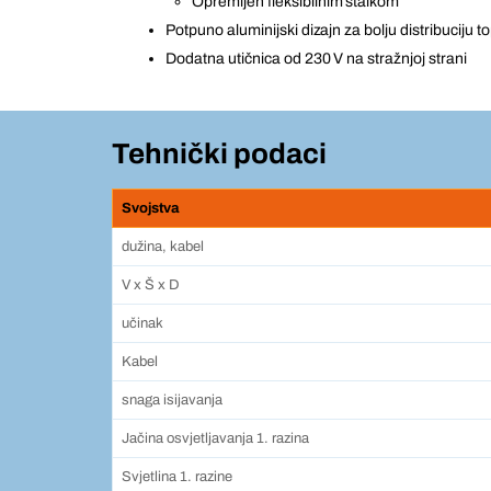
Opremljen fleksibilnim stalkom
Potpuno aluminijski dizajn za bolju distribuciju to
Dodatna utičnica od 230 V na stražnjoj strani
Tehnički podaci
Svojstva
dužina, kabel
V x Š x D
učinak
Kabel
snaga isijavanja
Jačina osvjetljavanja 1. razina
Svjetlina 1. razine