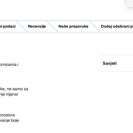
ki podaci
Recenzije
Naše preporuke
Dodaj odabrani p
Savjeti
vornicama i
vke, ne samo za
je nijansi
prostora
vanje boje