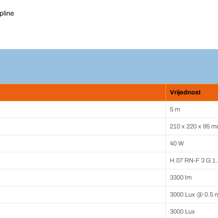
pline
Vrijednost
5 m
210 x 220 x 95 
40 W
H 07 RN-F 3 G 1.
3300 lm
3000 Lux @ 0.5 
3000 Lux