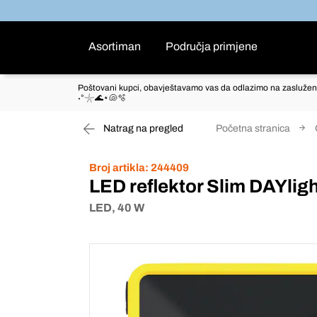
Asortiman
Područja primjene
Poštovani kupci, obavještavamo vas da odlazimo na zaslužen
˖°𓇼🌊⋆🐚🫧
Natrag na pregled
Početna stranica
Broj artikla:
244409
LED reflektor Slim DAYlig
LED, 40 W