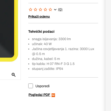
(0)
Prikaži ocjenu
Tehnički podaci
snaga isijavanja: 3300 lm
učinak: 40 W
Jačina osvjetljavanja 1. razina: 3000 Lux
@ 0.5 m
dužina, kabel: 5 m
tip kabla: H 07 RN-F 3 G 1.5
stupanj zaštite: IP54
Usporedi
Pogledaj PDF