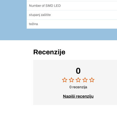
Number of SMD LED
stupanj zaštite
težina
Recenzije
0
0 recenzija
Napiši recenziju