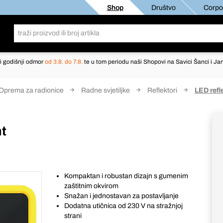
Shop
Društvo
Corpor
i godišnji odmor
od 3.8. do 7.8.
te u tom periodu naši Shopovi na Savici Šanci i Jan
Oprema za radionice
Radne svjetiljke
Reflektori
LED refl
ht
Kompaktan i robustan dizajn s gumenim
zaštitnim okvirom
Snažan i jednostavan za postavljanje
Dodatna utičnica od 230 V na stražnjoj
strani