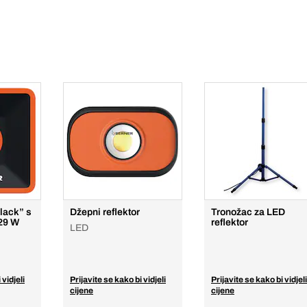
Black” s
Džepni reflektor
Tronožac za LED
29 W
reflektor
LED
 vidjeli
Prijavite se kako bi vidjeli
Prijavite se kako bi vidjeli
cijene
cijene