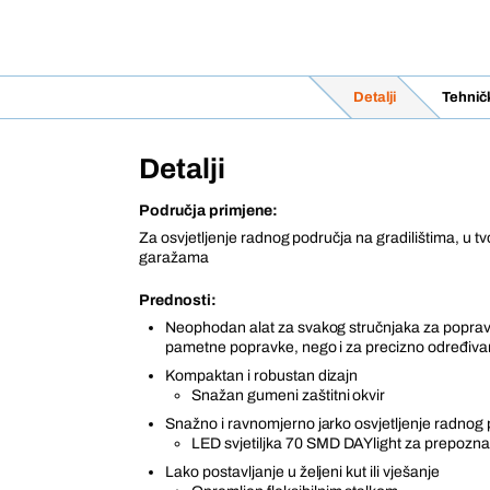
Detalji
Tehnič
Detalji
Područja primjene:
Za osvjetljenje radnog područja na gradilištima, u t
garažama
Prednosti:
Neophodan alat za svakog stručnjaka za popra
pametne popravke, nego i za precizno određivan
Kompaktan i robustan dizajn
Snažan gumeni zaštitni okvir
Snažno i ravnomjerno jarko osvjetljenje radnog 
LED svjetiljka 70 SMD DAYlight za prepozna
Lako postavljanje u željeni kut ili vješanje