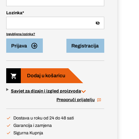
Lozinka
*
Izgubljena lozinka?
Prijava
Registracija
Dodaj u košaricu
Savjet za dizajn i izgled proizvoda
Preporuči prijatelju
Dostava u roku od 24 do 48 sati
Garancija i zamjena
Sigurna Kupnja