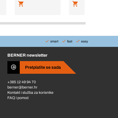
smart
fast
easy
BERNER newsletter
Pretplatite se sada
+385 12 49 94 70
berner@berner.hr
Kontakt i služba za korisnike
FAQ i pomoć