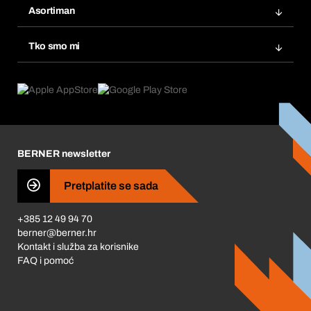
Popisi želja
Asortiman
eProcurement
Ponovno naručivanje
Inovacije proizvoda
Tražitelji proizvoda
Tko smo mi
Pretplate
Područja primjene
Što nudimo
Povrati & Reklamacije
Product Compliance
Što nas pokreće
Korporativna društvena odgovornost
Karijera
BERNER newsletter
Business Conduct
Pretplatite se sada
+385 12 49 94 70
berner@berner.hr
Kontakt i služba za korisnike
FAQ i pomoć