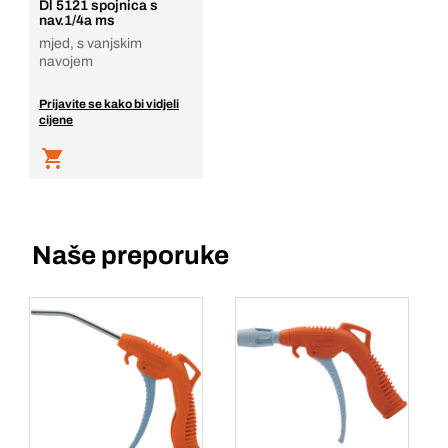
Dl 5121 spojnica s
nav.1/4a ms
mjed, s vanjskim
navojem
Prijavite se kako bi vidjeli
cijene
Naše preporuke