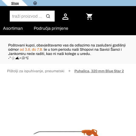
Shop
Asortiman
Područja primjene
Poštovani kupci, obavještavamo vas da odlazimo na zasluženi godišnji
odmor
od 3.8. do 7.8.
te u tom periodu naši Shopovi na Savici Šanci i
Jankomiru neće raditi, kao ni naši kolege u uredu.
˖°𓇼🌊⋆🐚🫧
Pištolji za ispuhivanje, pneumatski
Puhalica, 320 mm Blue Star 2