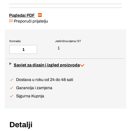
Pogledaj PDF
Preporuči prijatelju
Komada
Jedinična cijena / ST
1
Savjet za dizajn i izgled proizvoda
Dostava u roku od 24 do 48 sati
Garancija i zamjena
Sigurna Kupnja
Detalji