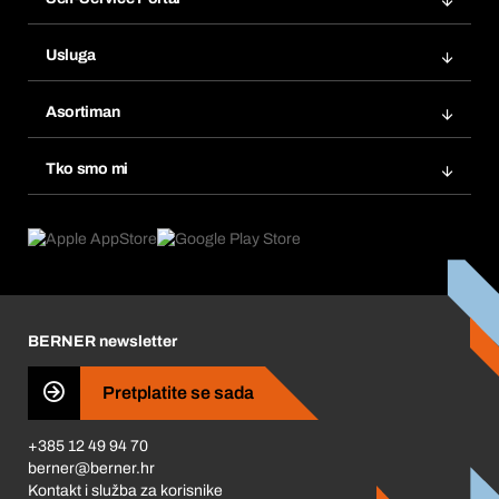
Narudžbe
Usluga
Fakture
Bera Modul
Popisi želja
Asortiman
eProcurement
Ponovno naručivanje
Inovacije proizvoda
Tražitelji proizvoda
Tko smo mi
Pretplate
Područja primjene
Što nudimo
Povrati & Reklamacije
Product Compliance
Što nas pokreće
Korporativna društvena odgovornost
Karijera
BERNER newsletter
Business Conduct
Pretplatite se sada
+385 12 49 94 70
berner@berner.hr
Kontakt i služba za korisnike