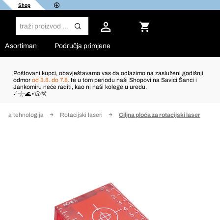
Shop
Asortiman
Područja primjene
Poštovani kupci, obavještavamo vas da odlazimo na zasluženi godišnji
odmor
od 3.8. do 7.8.
te u tom periodu naši Shopovi na Savici Šanci i
Jankomiru neće raditi, kao ni naši kolege u uredu.
˖°𓇼🌊⋆🐚🫧
rska tehnologija
Rotacijski laseri
Ciljna ploča za rotacijski laser