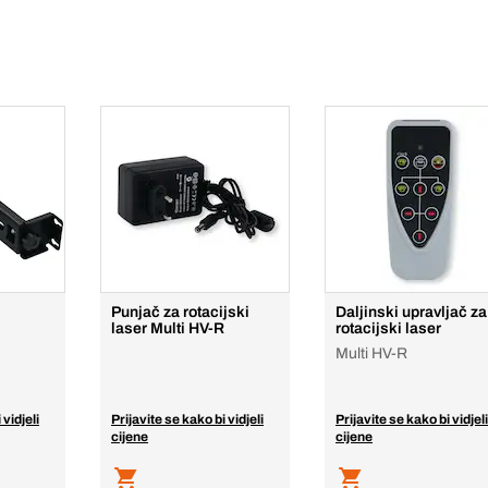
Punjač za rotacijski
Daljinski upravljač za
laser Multi HV-R
rotacijski laser
Multi HV-R
 vidjeli
Prijavite se kako bi vidjeli
Prijavite se kako bi vidjeli
cijene
cijene