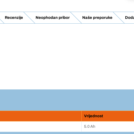
Recenzije
Neophodan pribor
Naše preporuke
Doda
Vrijednost
5.0 Ah