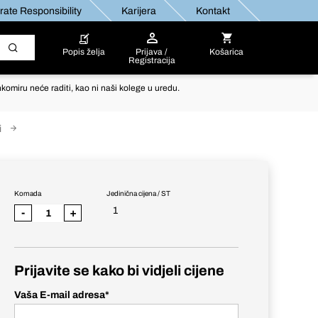
ate Responsibility
Karijera
Kontakt
Popis želja
Prijava /
Košarica
Registracija
komiru neće raditi, kao ni naši kolege u uredu.
i
Komada
Jedinična cijena / ST
1
-
+
Prijavite se kako bi vidjeli cijene
Vaša E-mail adresa
*