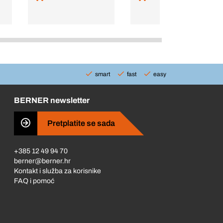
smart
fast
easy
BERNER newsletter
Pretplatite se sada
+385 12 49 94 70
berner@berner.hr
Kontakt i služba za korisnike
FAQ i pomoć