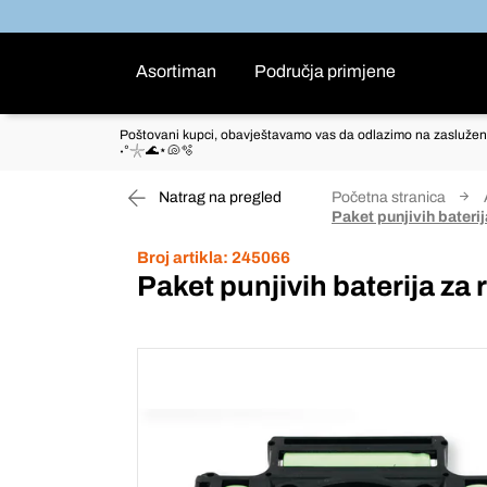
Asortiman
Područja primjene
Poštovani kupci, obavještavamo vas da odlazimo na zaslužen
˖°𓇼🌊⋆🐚🫧
Natrag na pregled
Početna stranica
Paket punjivih baterij
Broj artikla:
245066
Paket punjivih baterija za 