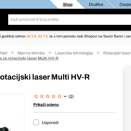
Shop
Društvo
Corpor
i godišnji odmor
od 3.8. do 7.8.
te u tom periodu naši Shopovi na Savici Šanci i Jan
Alati
Mjerna tehnika
Laserska tehnologija
Rotacijski laser
a za rotacijski laser Multi HV-R
rotacijski laser Multi HV-R
(0)
Prikaži ocjenu
Usporedi