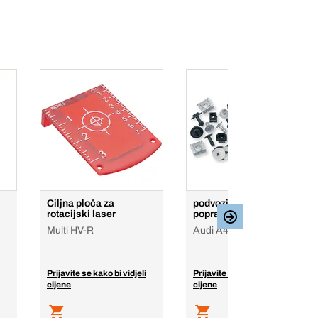
Ciljna ploča za
podvozje-set za
rotacijski laser
popravak
Multi HV-R
Audi A4/A6
Prijavite se kako bi vidjeli
Prijavite se kako bi vidjeli
cijene
cijene