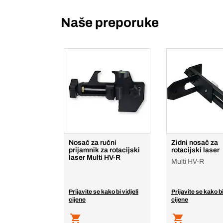
Naše preporuke
Nosač za ručni
Zidni nosač za
prijamnik za rotacijski
rotacijski laser
laser Multi HV-R
Multi HV-R
Prijavite se kako bi vidjeli
Prijavite se kako bi
cijene
cijene