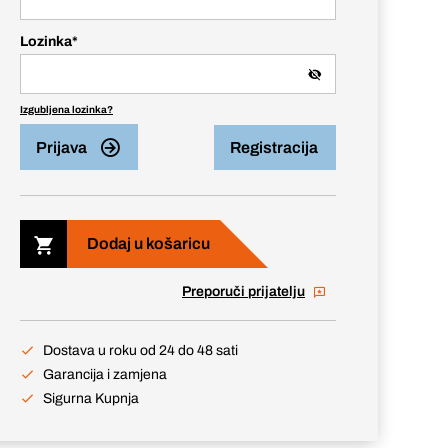
Lozinka
*
Izgubljena lozinka?
Prijava
Registracija
Dodaj u košaricu
Preporuči prijatelju
Dostava u roku od 24 do 48 sati
Garancija i zamjena
Sigurna Kupnja