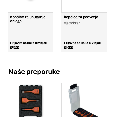
Kopčice za unutarnje
kopčica za podvozje
obloge
vjetrobran
Prijavite se kako bi vidjeli
Prijavite se kako bi vidjeli
cijene
cijene
Naše preporuke