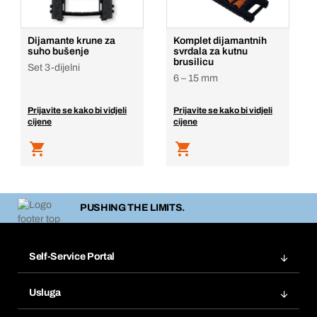
Dijamante krune za
Komplet dijamantnih
suho bušenje
svrdala za kutnu
brusilicu
Set 3-dijelni
6 – 15 mm
Prijavite se kako bi vidjeli
Prijavite se kako bi vidjeli
cijene
cijene
PUSHING THE LIMITS.
Self-Service Portal
Narudžbe
Usluga
Fakture
Bera Modul