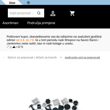
Shop
Asortiman
Područja primjene
Poštovani kupci, obavještavamo vas da odlazimo na zasluženi godišnji
odmor
od 3.8. do 7.8.
te u tom periodu naši Shopovi na Savici Šanci i
Jankomiru neće raditi, kao ni naši kolege u uredu.
˖°𓇼🌊⋆🐚🫧
Setovi za popravak i držači za branik
podvozje-set za popravak