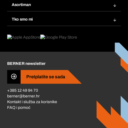
Popisi želja
Asortiman
eProcurement
Ponovno naručivanje
Inovacije proizvoda
Tražitelji proizvoda
Tko smo mi
Pretplate
Područja primjene
Što nudimo
Povrati & Reklamacije
Product Compliance
Što nas pokreće
Korporativna društvena odgovornost
Karijera
BERNER newsletter
Business Conduct
Pretplatite se sada
+385 12 49 94 70
berner@berner.hr
Kontakt i služba za korisnike
FAQ i pomoć