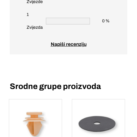
Zvijezde
1
0 %
Zvijezda
Napiši recenziju
Srodne grupe proizvoda