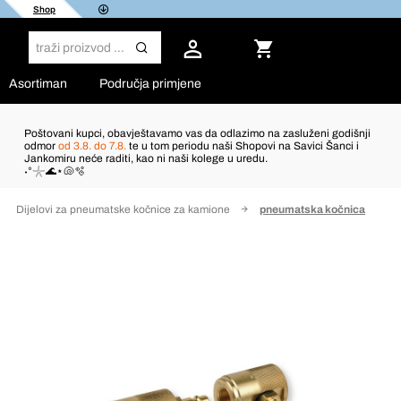
Shop
Asortiman
Područja primjene
Poštovani kupci, obavještavamo vas da odlazimo na zasluženi godišnji
odmor
od 3.8. do 7.8.
te u tom periodu naši Shopovi na Savici Šanci i
Jankomiru neće raditi, kao ni naši kolege u uredu.
˖°𓇼🌊⋆🐚🫧
Dijelovi za pneumatske kočnice za kamione
pneumatska kočnica