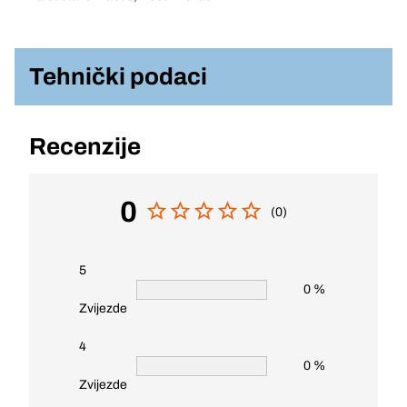
Tehnički podaci
Recenzije
0
(0)
5
0 %
Zvijezde
4
0 %
Zvijezde