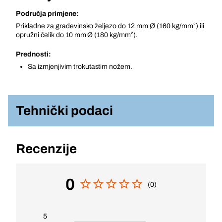
Područja primjene:
Prikladne za građevinsko željezo do 12 mm Ø (160 kg/mm²) ili
opružni čelik do 10 mm Ø (180 kg/mm²).
Prednosti:
Sa izmjenjivim trokutastim nožem.
Tehnički podaci
Recenzije
0
(0)
5