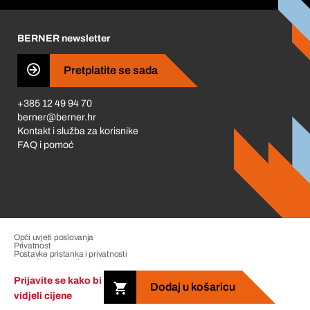
Karijera
BERNER newsletter
Business Conduct
Pretplatite se sada
+385 12 49 94 70
berner@berner.hr
Kontakt i služba za korisnike
FAQ i pomoć
Opći uvjeti poslovanja
Privatnost
Postavke pristanka i privatnosti
Upravljanje pritužbama
Impresum
Prijavite se kako bi
Dodaj u košaricu
vidjeli cijene
Copyright &copy; 2026 The Berner Group. All rights reserved.