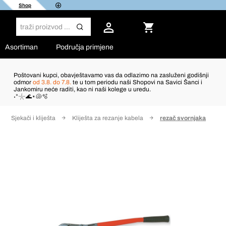
Shop
Asortiman
Područja primjene
Poštovani kupci, obavještavamo vas da odlazimo na zasluženi godišnji
odmor
od 3.8. do 7.8.
te u tom periodu naši Shopovi na Savici Šanci i
Jankomiru neće raditi, kao ni naši kolege u uredu.
˖°𓇼🌊⋆🐚🫧
Sjekači i kliješta
Kliješta za rezanje kabela
rezač svornjaka