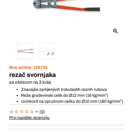
Broj artikla:
165734
rezač svornjaka
sa oštricom na 3 kuta
Znacajke zamjenjivih trokutastih reznih rubova
Reže gradevinski celik do Ø12 mm (16 kg/mm²)
Ucinkovit na opružnom celiku do Ø10 mm (180 kg/mm²)
(0)
Prvi napišite recenziju