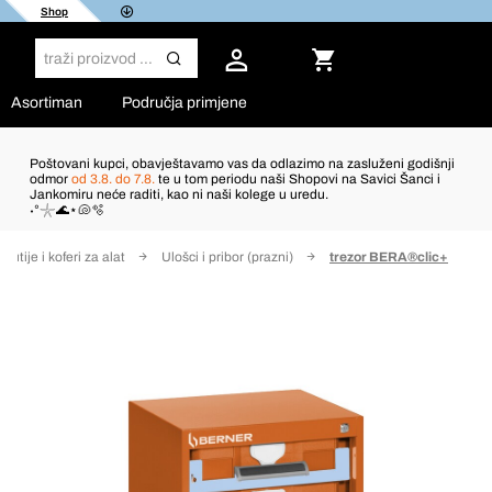
Shop
Asortiman
Područja primjene
Poštovani kupci, obavještavamo vas da odlazimo na zasluženi godišnji
odmor
od 3.8. do 7.8.
te u tom periodu naši Shopovi na Savici Šanci i
Jankomiru neće raditi, kao ni naši kolege u uredu.
˖°𓇼🌊⋆🐚🫧
Kutije i koferi za alat
Ulošci i pribor (prazni)
trezor BERA®clic+