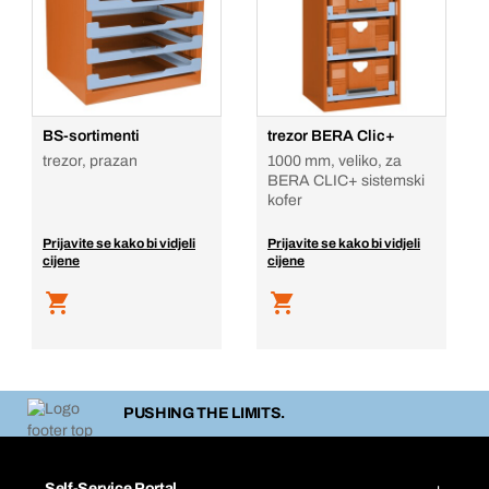
BS-sortimenti
trezor BERA Clic+
trezor, prazan
1000 mm, veliko, za
BERA CLIC+ sistemski
kofer
Prijavite se kako bi vidjeli
Prijavite se kako bi vidjeli
cijene
cijene
PUSHING THE LIMITS.
Self-Service Portal