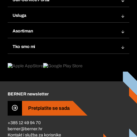
Narudžbe
Usluga
Fakture
Bera Modul
Popisi želja
Asortiman
eProcurement
Ponovno naručivanje
Inovacije proizvoda
Tražitelji proizvoda
Tko smo mi
Pretplate
Područja primjene
Što nudimo
Povrati & Reklamacije
Product Compliance
Što nas pokreće
Korporativna društvena odgovornost
Karijera
BERNER newsletter
Business Conduct
Pretplatite se sada
+385 12 49 94 70
berner@berner.hr
Kontakt i služba za korisnike