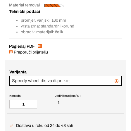
Material removal
Tehnički podaci
promjer, vanjski: 160 mm
vrsta zrna: standardni korund
obradivi materijali: čelik
Pogledaj PDF
Preporuči prijatelju
Varijanta
Speedy wheel-dis.za či.pri.kot
Komada
Jedinična cijena / ST
1
Dostava u roku od 24 do 48 sati