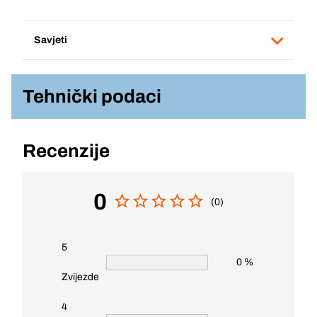
Savjeti
Tehnički podaci
Recenzije
0
(0)
5
0 %
Zvijezde
4