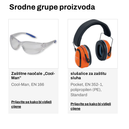
Srodne grupe proizvoda
Zaštitne naočale „Cool-
slušalice za zaštitu
Man”
sluha
Cool-Man, EN 166
Pocket, EN 352-1,
polipropilen (PE),
Standard
Prijavite se kako bi vidjeli
Prijavite se kako bi vidjeli
cijene
cijene