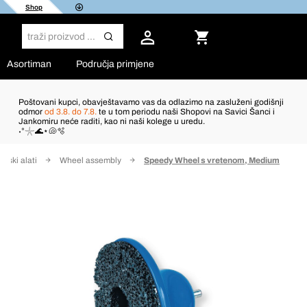
Shop
Asortiman
Područja primjene
Poštovani kupci, obavještavamo vas da odlazimo na zasluženi godišnji
odmor
od 3.8. do 7.8.
te u tom periodu naši Shopovi na Savici Šanci i
Jankomiru neće raditi, kao ni naši kolege u uredu.
˖°𓇼🌊⋆🐚🫧
lski alati
Wheel assembly
Speedy Wheel s vretenom, Medium