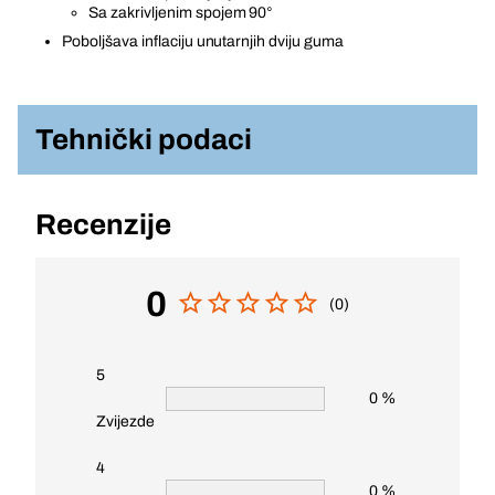
Sa zakrivljenim spojem 90°
Poboljšava inflaciju unutarnjih dviju guma
Tehnički podaci
Recenzije
0
(0)
5
0 %
Zvijezde
4
0 %