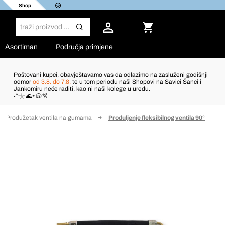
Shop
Asortiman
Područja primjene
Poštovani kupci, obavještavamo vas da odlazimo na zasluženi godišnji
odmor
od 3.8. do 7.8.
te u tom periodu naši Shopovi na Savici Šanci i
Jankomiru neće raditi, kao ni naši kolege u uredu.
˖°𓇼🌊⋆🐚🫧
Produžetak ventila na gumama
Produljenje fleksibilnog ventila 90°