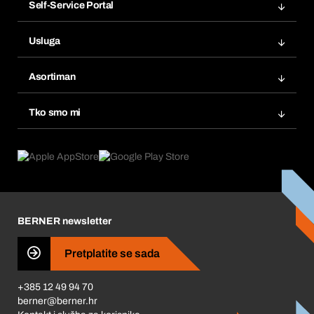
Self-Service Portal
Narudžbe
Usluga
Fakture
Bera Modul
Popisi želja
Asortiman
eProcurement
Ponovno naručivanje
Inovacije proizvoda
Tražitelji proizvoda
Tko smo mi
Pretplate
Područja primjene
Što nudimo
Povrati & Reklamacije
Product Compliance
Što nas pokreće
Korporativna društvena odgovornost
Karijera
BERNER newsletter
Business Conduct
Pretplatite se sada
+385 12 49 94 70
berner@berner.hr