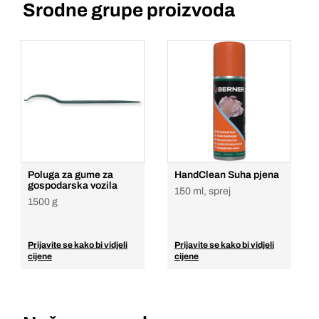
Srodne grupe proizvoda
Poluga za gume za
HandClean Suha pjena
gospodarska vozila
150 ml, sprej
1500 g
Prijavite se kako bi vidjeli
Prijavite se kako bi vidjeli
cijene
cijene