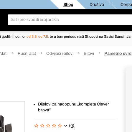
Shop
Društvo
Corpor
i godišnji odmor
od 3.8. do 7.8.
te u tom periodu naši Shopovi na Savici Šanci i Jan
Alati
Ručni alat
Odvijači i bitovi
Bitovi
Pametno svrd
Dijelovi za nadopunu „kompleta Clever
bitova”
(0)