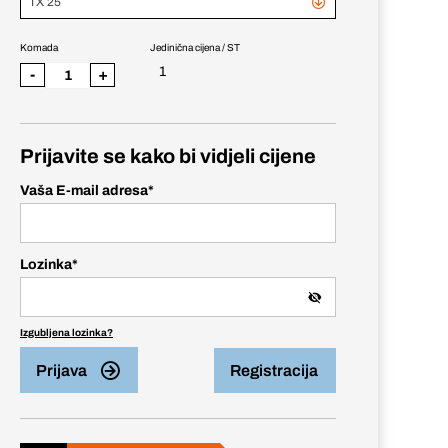
TX 25
Komada
Jedinična cijena / ST
1
-
+
Prijavite se kako bi vidjeli cijene
Vaša E-mail adresa
*
Lozinka
*
Izgubljena lozinka?
Prijava
Registracija