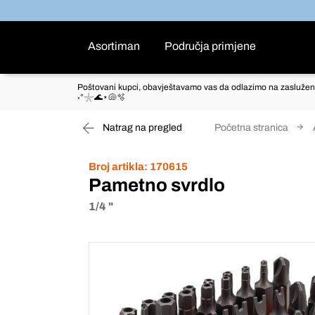
Asortiman
Područja primjene
Poštovani kupci, obavještavamo vas da odlazimo na zaslužen
˖°𓇼🌊⋆🐚🫧
Natrag na pregled
Početna stranica
Broj artikla:
170615
Pametno svrdlo
1/4 "