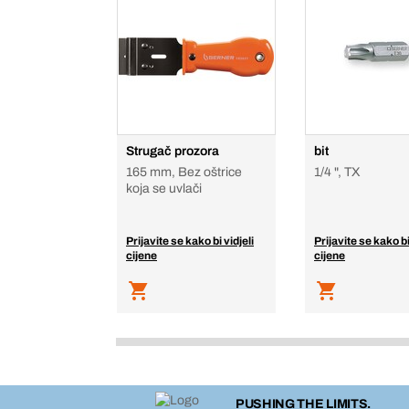
Strugač prozora
bit
165 mm, Bez oštrice
1/4 ", TX
koja se uvlači
Prijavite se kako bi vidjeli
Prijavite se kako bi
cijene
cijene
PUSHING THE LIMITS.