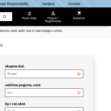
ate Responsibility
Karijera
Kontakt
Popis želja
Prijava /
Košarica
Registracija
komiru neće raditi, kao ni naši kolege u uredu.
lo
ukupna duž.
75 mm
veličina pogona, cola
1/4 "
tip i vel.skid.