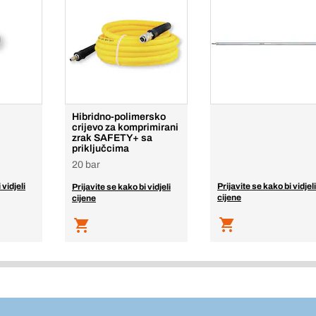
Hibridno-polimersko
crijevo za komprimirani
zrak SAFETY+ sa
priključcima
20 bar
 vidjeli
Prijavite se kako bi vidjeli
Prijavite se kako bi vidjeli
cijene
cijene