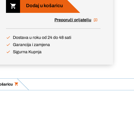
Dodaj u košaricu
Preporuči prijatelju
Dostava u roku od 24 do 48 sati
Garancija i zamjena
Sigurna Kupnja
ošaricu