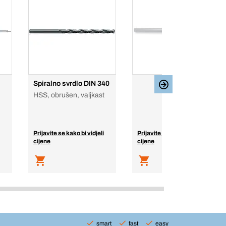
Spiralno svrdlo DIN 340
HSS, obrušen, valjkast
Prijavite se kako bi vidjeli
Prijavite se kako bi vidjeli
cijene
cijene
smart
fast
easy