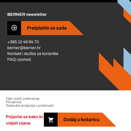
Karijera
BERNER newsletter
Business Conduct
Pretplatite se sada
+385 12 49 94 70
berner@berner.hr
Kontakt i služba za korisnike
FAQ i pomoć
Opći uvjeti poslovanja
Privatnost
Postavke pristanka i privatnosti
Upravljanje pritužbama
Impresum
Prijavite se kako bi
Dodaj u košaricu
vidjeli cijene
Copyright &copy; 2026 The Berner Group. All rights reserved.