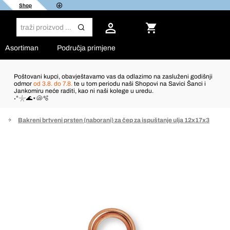
Shop
Asortiman
Područja primjene
Poštovani kupci, obavještavamo vas da odlazimo na zasluženi godišnji
odmor
od 3.8. do 7.8.
te u tom periodu naši Shopovi na Savici Šanci i
Jankomiru neće raditi, kao ni naši kolege u uredu.
˖°𓇼🌊⋆🐚🫧
i
Bakreni brtveni prsten (naborani) za čep za ispuštanje ulja 12x17x3