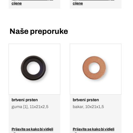
cijene
cijene
Naše preporuke
brtveni prsten
brtveni prsten
guma [1], 11x21x2,5
bakar, 10x21x1,5
Prijavite se kako bi vidjeli
Prijavite se kako bi vidjeli