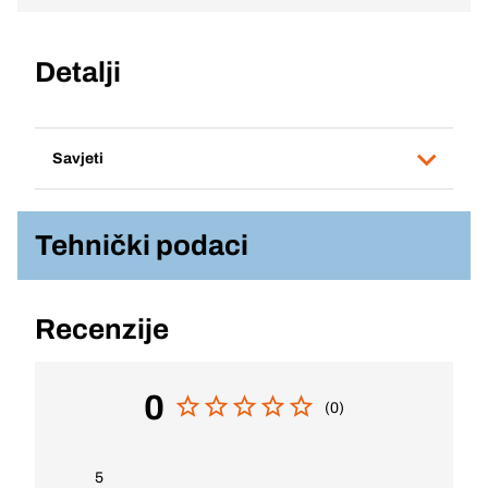
Detalji
Savjeti
Tehnički podaci
Recenzije
0
(0)
5