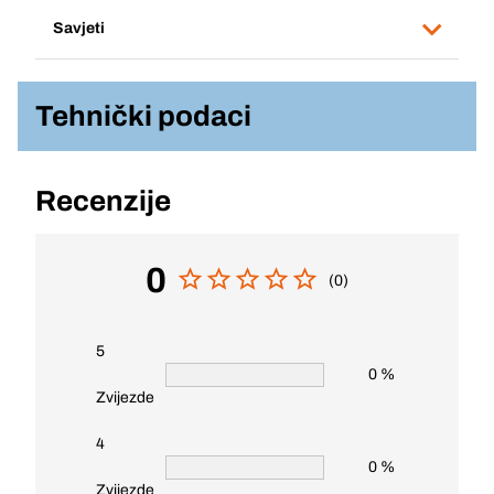
Savjeti
Tehnički podaci
Recenzije
0
(0)
5
0 %
Zvijezde
4
0 %
Zvijezde