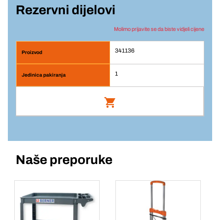
Rezervni dijelovi
Molimo prijavite se da biste vidjeli cijene
341136
1
Br. artikla: 341136
Naše preporuke
Prijava
Jedinična cijena/ST
1
Komada