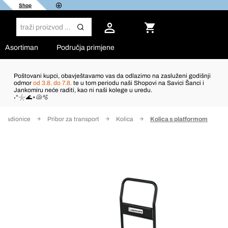
Shop
Asortiman
Područja primjene
Poštovani kupci, obavještavamo vas da odlazimo na zasluženi godišnji
odmor
od 3.8. do 7.8.
te u tom periodu naši Shopovi na Savici Šanci i
Jankomiru neće raditi, kao ni naši kolege u uredu.
˖°𓇼🌊⋆🐚🫧
 radionice
Pribor za transport
Kolica
Kolica s platformom