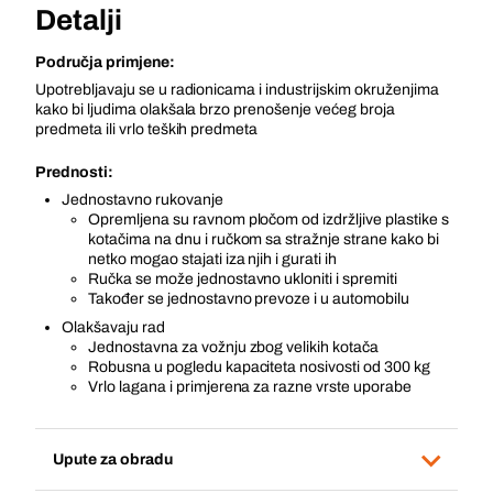
Detalji
Područja primjene:
Upotrebljavaju se u radionicama i industrijskim okruženjima
kako bi ljudima olakšala brzo prenošenje većeg broja
predmeta ili vrlo teških predmeta
Prednosti:
Jednostavno rukovanje
Opremljena su ravnom pločom od izdržljive plastike s
kotačima na dnu i ručkom sa stražnje strane kako bi
netko mogao stajati iza njih i gurati ih
Ručka se može jednostavno ukloniti i spremiti
Također se jednostavno prevoze i u automobilu
Olakšavaju rad
Jednostavna za vožnju zbog velikih kotača
Robusna u pogledu kapaciteta nosivosti od 300 kg
Vrlo lagana i primjerena za razne vrste uporabe
Upute za obradu