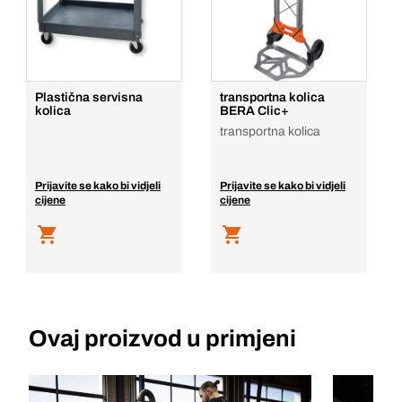
Dodaj u košaricu
Plastična servisna
transportna kolica
kolica
BERA Clic+
transportna kolica
Prijavite se kako bi vidjeli
Prijavite se kako bi vidjeli
cijene
cijene
Ovaj proizvod u primjeni