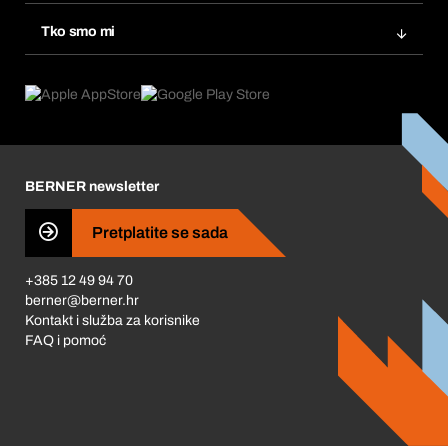
Ponovno naručivanje
Inovacije proizvoda
Tražitelji proizvoda
Tko smo mi
Pretplate
Područja primjene
Što nudimo
Povrati & Reklamacije
Product Compliance
Što nas pokreće
Korporativna društvena odgovornost
Karijera
BERNER newsletter
Business Conduct
Pretplatite se sada
+385 12 49 94 70
berner@berner.hr
Kontakt i služba za korisnike
FAQ i pomoć