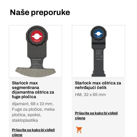
Naše preporuke
Starlock max
Starlock max oštrica za
segmentirana
nehrđajući čelik
dijamantna oštrica za
HM, 32 x 65 mm
fuge pločica
dijamant, 68 x 10 mm,
Fuge za pločice, meka
Prijavite se kako bi vidjeli
pločica, epoksi,
cijene
stakloplastika
Prijavite se kako bi vidjeli
cijene