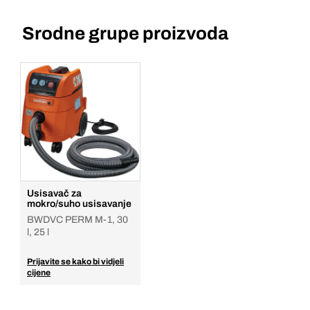
Srodne grupe proizvoda
Usisavač za
mokro/suho usisavanje
BWDVC PERM M-1, 30
l, 25 l
Prijavite se kako bi vidjeli
cijene