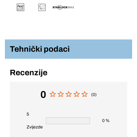
Tehnički podaci
Recenzije
0
(0)
5
0 %
Zvijezde