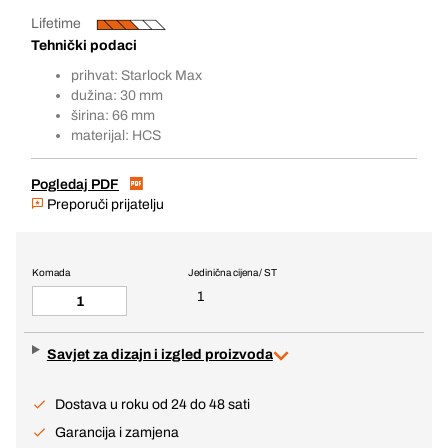
Lifetime
Tehnički podaci
prihvat: Starlock Max
dužina: 30 mm
širina: 66 mm
materijal: HCS
Pogledaj PDF
Preporuči prijatelju
Komada
Jedinična cijena / ST
1
Savjet za dizajn i izgled proizvoda
Dostava u roku od 24 do 48 sati
Garancija i zamjena