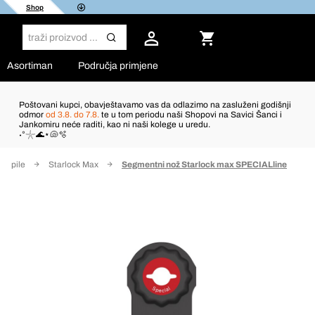
Shop
Asortiman
Područja primjene
Poštovani kupci, obavještavamo vas da odlazimo na zasluženi godišnji
odmor
od 3.8. do 7.8.
te u tom periodu naši Shopovi na Savici Šanci i
Jankomiru neće raditi, kao ni naši kolege u uredu.
˖°𓇼🌊⋆🐚🫧
 za pile
Starlock Max
Segmentni nož Starlock max SPECIALline