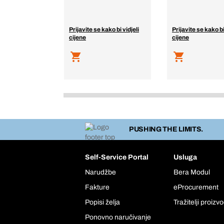
Prijavite se kako bi vidjeli
Prijavite se kako bi
cijene
cijene
PUSHING THE LIMITS.
Self-Service Portal
Usluga
Narudžbe
Bera Modul
Fakture
eProcurement
Popisi želja
Tražitelji proizv
Ponovno naručivanje