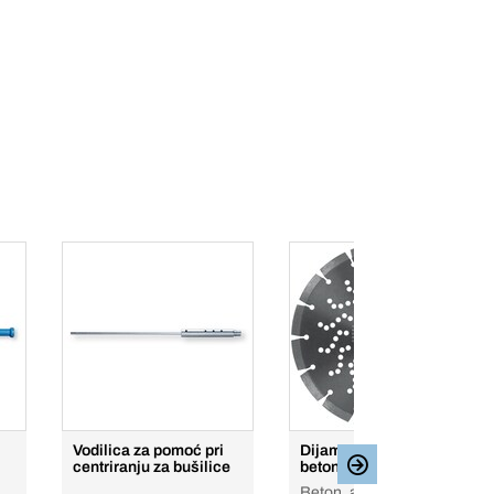
Vodilica za pomoć pri
Dijamantni disk za
centriranju za bušilice
beton Top
Beton, armirani beton,