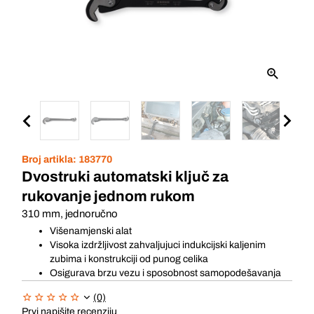
Broj artikla:
183770
Dvostruki automatski ključ za
rukovanje jednom rukom
310 mm, jednoručno
Višenamjenski alat
Visoka izdržljivost zahvaljujuci indukcijski kaljenim
zubima i konstrukciji od punog celika
Osigurava brzu vezu i sposobnost samopodešavanja
(0)
Prvi napišite recenziju