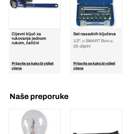
Cijevni ključ za
Set nasadnih ključeva
rukovanje jednom
1/2", u SMART Box-u,
rukom, čelični
25-dijelni
Prijavite se kako bi vidjeli
Prijavite se kako bi vidjeli
cijene
cijene
Naše preporuke