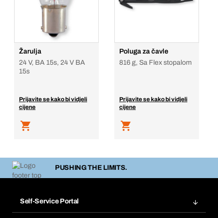
Žarulja
Poluga za čavle
24 V, BA 15s, 24 V BA
816 g, Sa Flex stopalom
15s
Prijavite se kako bi vidjeli
Prijavite se kako bi vidjeli
cijene
cijene
PUSHING THE LIMITS.
Self-Service Portal
Narudžbe