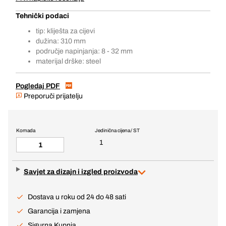
Tehnički podaci
tip: kliješta za cijevi
dužina: 310 mm
područje napinjanja: 8 - 32 mm
materijal drške: steel
Pogledaj PDF
Preporuči prijatelju
Komada
Jedinična cijena / ST
1
Savjet za dizajn i izgled proizvoda
Dostava u roku od 24 do 48 sati
Garancija i zamjena
Sigurna Kupnja