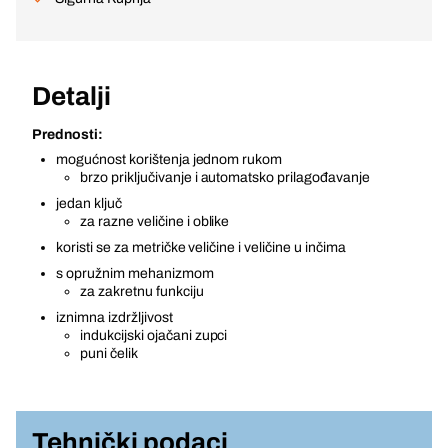
Detalji
Prednosti:
mogućnost korištenja jednom rukom
brzo priključivanje i automatsko prilagođavanje
jedan ključ
za razne veličine i oblike
koristi se za metričke veličine i veličine u inčima
s opružnim mehanizmom
za zakretnu funkciju
iznimna izdržljivost
indukcijski ojačani zupci
puni čelik
Tehnički podaci