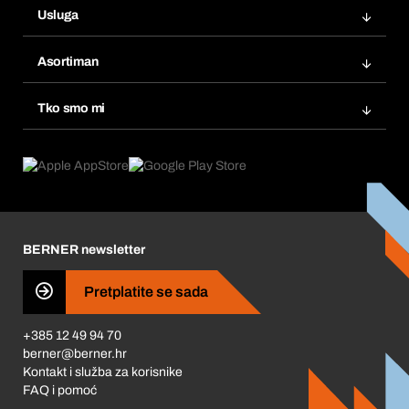
Usluga
Fakture
Bera Modul
Popisi želja
Asortiman
eProcurement
Ponovno naručivanje
Inovacije proizvoda
Tražitelji proizvoda
Tko smo mi
Pretplate
Područja primjene
Što nudimo
Povrati & Reklamacije
Product Compliance
Što nas pokreće
Korporativna društvena odgovornost
Karijera
BERNER newsletter
Business Conduct
Pretplatite se sada
+385 12 49 94 70
berner@berner.hr
Kontakt i služba za korisnike
FAQ i pomoć