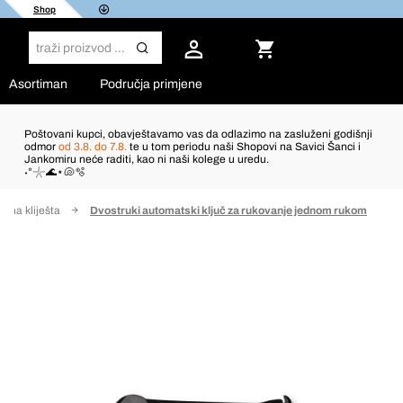
Shop
Asortiman
Područja primjene
Poštovani kupci, obavještavamo vas da odlazimo na zasluženi godišnji
odmor
od 3.8. do 7.8.
te u tom periodu naši Shopovi na Savici Šanci i
Jankomiru neće raditi, kao ni naši kolege u uredu.
˖°𓇼🌊⋆🐚🫧
ezna kliješta
Dvostruki automatski ključ za rukovanje jednom rukom