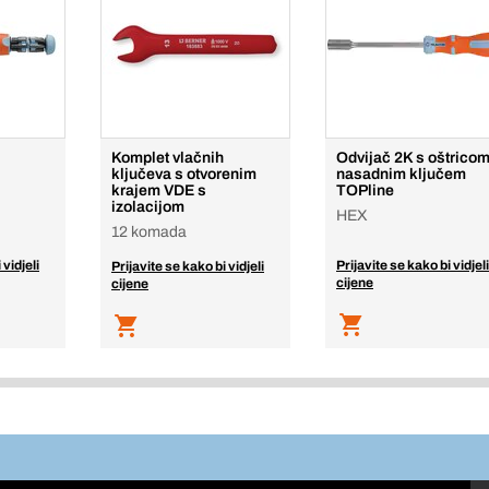
Komplet vlačnih
Odvijač 2K s oštricom
ključeva s otvorenim
nasadnim ključem
krajem VDE s
TOPline
izolacijom
HEX
12 komada
 vidjeli
Prijavite se kako bi vidjeli
Prijavite se kako bi vidjeli
cijene
cijene