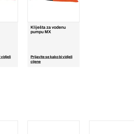
Kliješta za vodenu
pumpu MX
 vidjeli
Prijavite se kako bi vidjeli
cijene