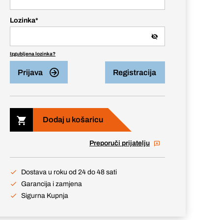
Lozinka
*
Izgubljena lozinka?
Prijava
Registracija
Dodaj u košaricu
Preporuči prijatelju
Dostava u roku od 24 do 48 sati
Garancija i zamjena
Sigurna Kupnja