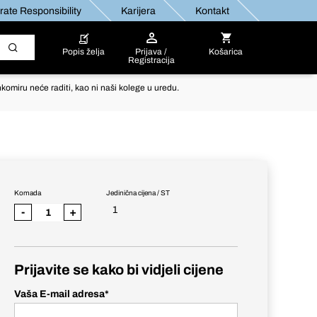
ate Responsibility
Karijera
Kontakt
Popis želja
Prijava /
Košarica
Registracija
komiru neće raditi, kao ni naši kolege u uredu.
Komada
Jedinična cijena / ST
1
-
+
Prijavite se kako bi vidjeli cijene
Vaša E-mail adresa
*