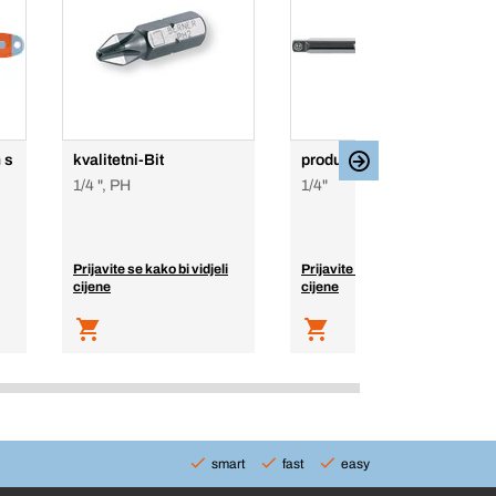
 s
kvalitetni-Bit
produžetak
1/4 ", PH
1/4"
Prijavite se kako bi vidjeli
Prijavite se kako bi vidjeli
cijene
cijene
smart
fast
easy