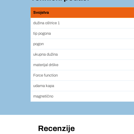
Svojstva
dužina oštrice 1
tip pogona
pogon
ukupna dužina
materijal drške
Force function
udarna kapa
magnetično
Recenzije