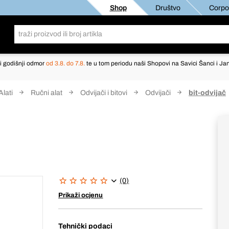
Shop
Društvo
Corpor
i godišnji odmor
od 3.8. do 7.8.
te u tom periodu naši Shopovi na Savici Šanci i Jan
Alati
Ručni alat
Odvijači i bitovi
Odvijači
bit-odvijač
(0)
Prikaži ocjenu
Tehnički podaci