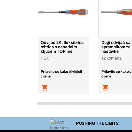
Odvijač 2K, fleksibilna
Dugi odvijač sa
oštrica s nasadnim
spremnikom za
ključem TOPline
nastavke
HEX
12 komada
Prijavite se kako bi vidjeli
Prijavite se kako bi
cijene
cijene
PUSHING THE LIMITS.