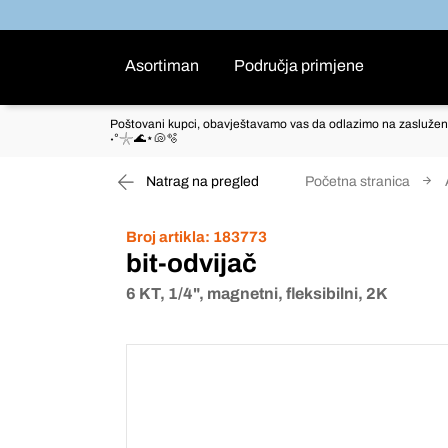
Asortiman
Područja primjene
Poštovani kupci, obavještavamo vas da odlazimo na zaslužen
˖°𓇼🌊⋆🐚🫧
Natrag na pregled
Početna stranica
Broj artikla:
183773
bit-odvijač
6 KT, 1/4", magnetni, fleksibilni, 2K