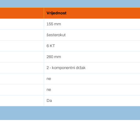
Vrijednost
155 mm
šesterokut
6 KT
260 mm
2 - komponentni držak
ne
ne
Da