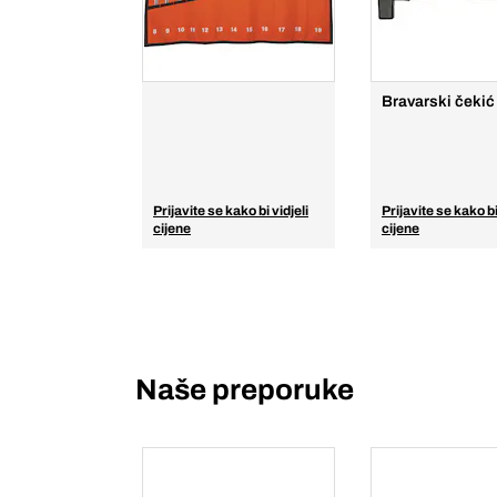
Bravarski čekić
Prijavite se kako bi vidjeli
Prijavite se kako bi
cijene
cijene
Naše preporuke