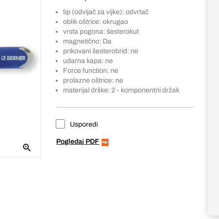
tip (odvijač za vijke): odvrtač
oblik oštrice: okrugao
vrsta pogona: šesterokut
magnetično: Da
prikovani šesterobrid: ne
udarna kapa: ne
Force function: ne
prolazne oštrice: ne
materijal drške: 2 - komponentni držak
Usporedi
Pogledaj PDF