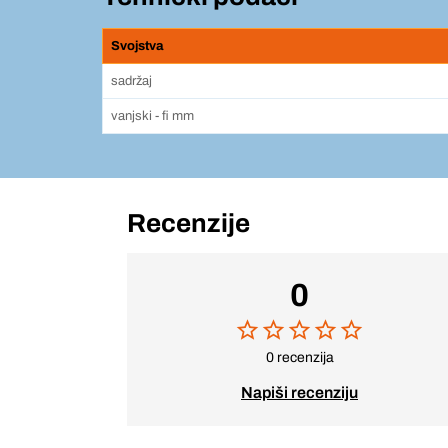
Svojstva
sadržaj
vanjski - fi mm
Recenzije
0
0 recenzija
Napiši recenziju