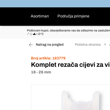
Asortiman
Područja primjene
Poštovani kupci, obavještavamo vas da odlazimo na zaslužen
˖°𓇼🌊⋆🐚🫧
Natrag na pregled
Početna stranica
Broj artikla:
183779
Komplet rezača cijevi za vi
16 - 26 mm