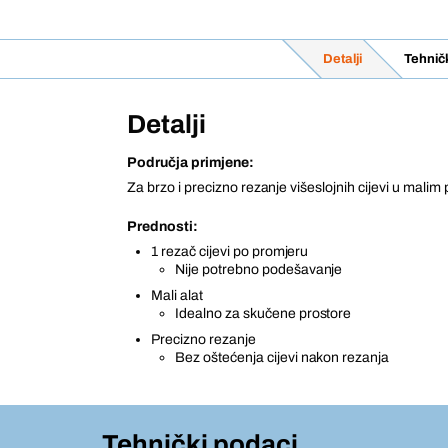
Detalji
Tehnič
Detalji
Područja primjene:
Za brzo i precizno rezanje višeslojnih cijevi u malim
Prednosti:
1 rezač cijevi po promjeru
Nije potrebno podešavanje
Mali alat
Idealno za skučene prostore
Precizno rezanje
Bez oštećenja cijevi nakon rezanja
Tehnički podaci