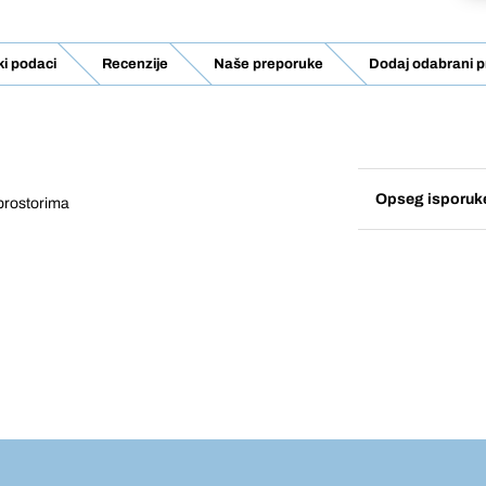
ki podaci
Recenzije
Naše preporuke
Dodaj odabrani p
Opseg isporuk
 prostorima