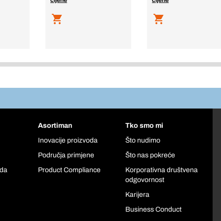
cijene
cijene
Asortiman
Tko smo mi
Inovacije proizvoda
Što nudimo
Područja primjene
Što nas pokreće
oda
Product Compliance
Korporativna društvena
odgovornost
Karijera
Business Conduct