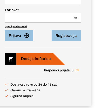
Lozinka
*
Izgubljena lozinka?
Prijava
Registracija
Dodaj u košaricu
Preporuči prijatelju
Dostava u roku od 24 do 48 sati
Garancija i zamjena
Sigurna Kupnja