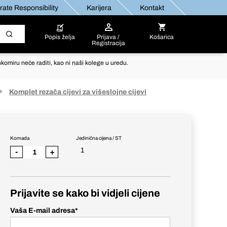
ate Responsibility
Karijera
Kontakt
Popis želja
Prijava /
Košarica
Registracija
komiru neće raditi, kao ni naši kolege u uredu.
Komplet rezača cijevi za višeslojne cijevi
Komada
Jedinična cijena / ST
1
-
+
Prijavite se kako bi vidjeli cijene
Vaša E-mail adresa
*