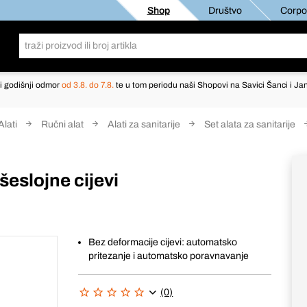
Shop
Društvo
Corpor
i godišnji odmor
od 3.8. do 7.8.
te u tom periodu naši Shopovi na Savici Šanci i Jan
Alati
Ručni alat
Alati za sanitarije
Set alata za sanitarije
šeslojne cijevi
Bez deformacije cijevi: automatsko
pritezanje i automatsko poravnavanje
(0)