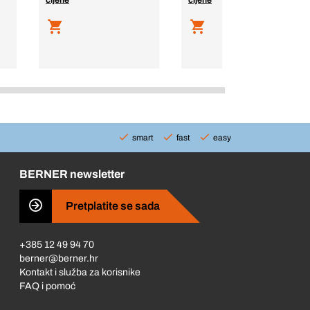
cijene
cijene
smart
fast
easy
BERNER newsletter
Pretplatite se sada
+385 12 49 94 70
berner@berner.hr
Kontakt i služba za korisnike
FAQ i pomoć