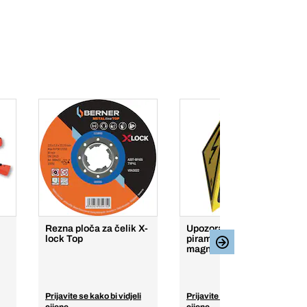
Rezna ploča za čelik X-
Upozoravajuća
lock Top
piramida s
magnetskom bazom
Prijavite se kako bi vidjeli
Prijavite se kako bi vidjeli