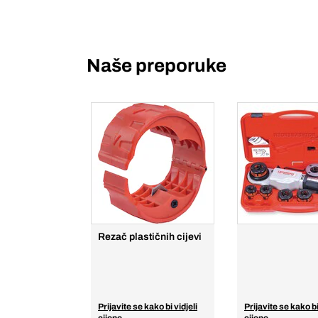
Naše preporuke
Rezač plastičnih cijevi
Prijavite se kako bi vidjeli
Prijavite se kako bi