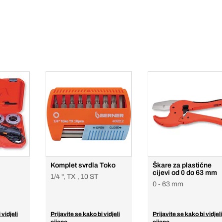
Komplet svrdla Toko
Škare za plastične
cijevi od 0 do 63 mm
1/4 ", TX , 10 ST
0 - 63 mm
 vidjeli
Prijavite se kako bi vidjeli
Prijavite se kako bi vidjeli