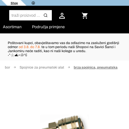
Shop
Asortiman
Područja primjene
Poštovani kupci, obavještavamo vas da odlazimo na zasluženi godišnji
odmor
od 3.8. do 7.8.
te u tom periodu naši Shopovi na Savici Šanci i
Jankomiru neće raditi, kao ni naši kolege u uredu.
˖°𓇼🌊⋆🐚🫧
 pribor
Spojnice za pneumatski alat
brza spojnica, pneumatska