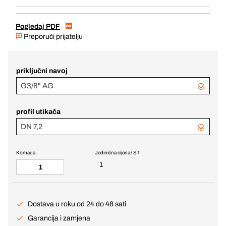
Pogledaj PDF
Preporuči prijatelju
priključni navoj
G3/8" AG
profil utikača
DN 7,2
Komada
Jedinična cijena / ST
1
Dostava u roku od 24 do 48 sati
Garancija i zamjena