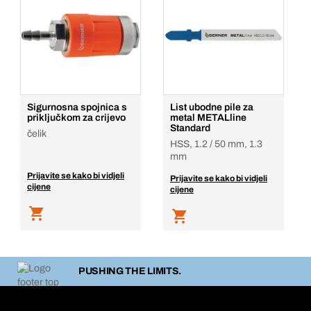
Sigurnosna spojnica s
List ubodne pile za
priključkom za crijevo
metal METALline
Standard
čelik
HSS, 1.2 / 50 mm, 1.3
mm
Prijavite se kako bi vidjeli
Prijavite se kako bi vidjeli
cijene
cijene
PUSHING THE LIMITS.