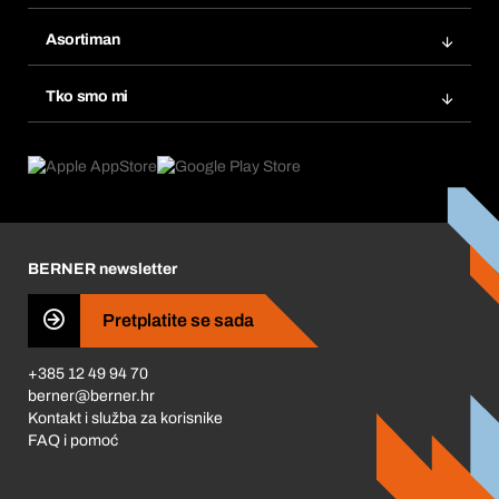
Bera Modul
Popisi želja
Asortiman
eProcurement
Ponovno naručivanje
Inovacije proizvoda
Tražitelji proizvoda
Tko smo mi
Pretplate
Područja primjene
Što nudimo
Povrati & Reklamacije
Product Compliance
Što nas pokreće
Korporativna društvena odgovornost
Karijera
BERNER newsletter
Business Conduct
Pretplatite se sada
+385 12 49 94 70
berner@berner.hr
Kontakt i služba za korisnike
FAQ i pomoć