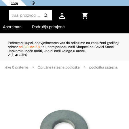
Shop
Asortiman
Područja primjene
Poštovani kupci, obavještavamo vas da odlazimo na zasluženi godišnji
odmor
od 3.8. do 7.8.
te u tom periodu naši Shopovi na Savici Šanci i
Jankomiru neće raditi, kao ni naši kolege u uredu.
˖°𓇼🌊⋆🐚🫧
dloške & prstenje
Opružne i stezne podloške
podloška zatezna