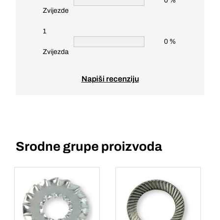
0 %
Zvijezde
1
0 %
Zvijezda
Napiši recenziju
Srodne grupe proizvoda