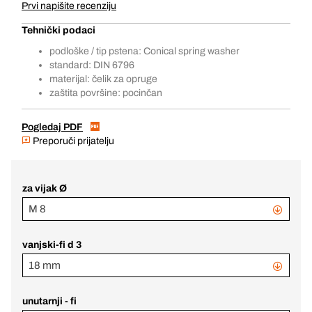
Prvi napišite recenziju
Tehnički podaci
podloške / tip pstena: Conical spring washer
standard: DIN 6796
materijal: čelik za opruge
zaštita površine: pocinčan
Pogledaj PDF
Preporuči prijatelju
za vijak Ø
M 8
vanjski-fi d 3
18 mm
unutarnji - fi