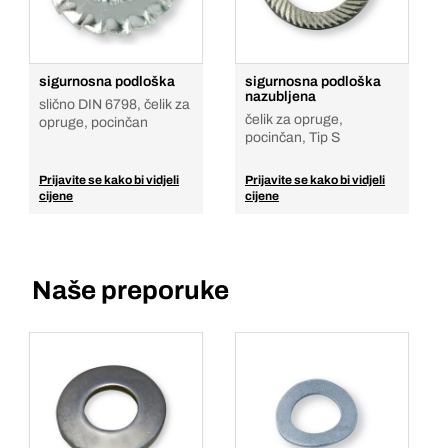
sigurnosna podloška
sigurnosna podloška
nazubljena
slično DIN 6798, čelik za
čelik za opruge,
opruge, pocinčan
pocinčan, Tip S
Prijavite se kako bi vidjeli
Prijavite se kako bi vidjeli
cijene
cijene
Naše preporuke