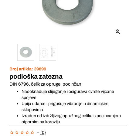
Broj artikla:
39899
podloška zatezna
DIN 6796, čelik za opruge, pocinčan
Nadoknaduje slijeganje i osigurava cvrste vijcane
spojeve
Upija udarce i prigušuje vibracije u dinamickim
sklopovima
Izraden od izdržljivog opružnog celika s pocincanjem
otpornim na koroziju
(0)