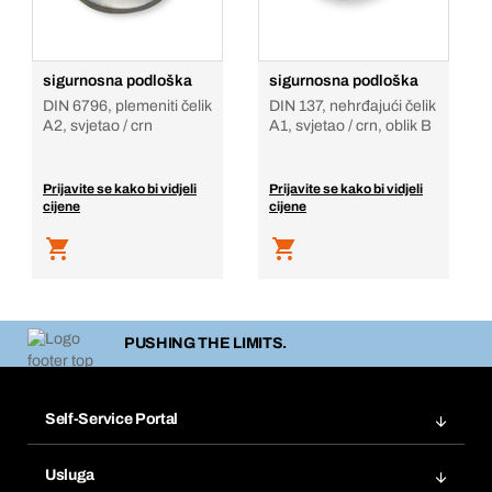
sigurnosna podloška
sigurnosna podloška
DIN 6796, plemeniti čelik
DIN 137, nehrđajući čelik
A2, svjetao / crn
A1, svjetao / crn, oblik B
Prijavite se kako bi vidjeli
Prijavite se kako bi vidjeli
cijene
cijene
PUSHING THE LIMITS.
Self-Service Portal
Narudžbe
Usluga
Fakture