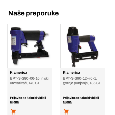
Naše preporuke
Klamerica
Klamerica
BPT-S-S80-06-16, niski
BPT-S-S90-12-40-1,
utovarivač, 140 ST
gornje punjenje, 135 ST
Prijavite se kako bi vidjeli
Prijavite se kako bi vidjeli
cijene
cijene