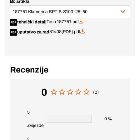
Br. artikla
187751 Klamerica BPT-S-S100-25-50
Tech 187751.pdf
tehnički detalj
81408[PDF].pdf
uputstvo za rad
Recenzije
0
(0)
5
0 %
Zvijezde
4