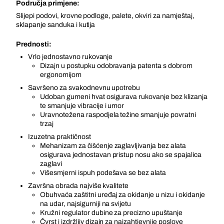
Područja primjene:
Slijepi podovi, krovne podloge, palete, okviri za namještaj,
sklapanje sanduka i kutija
Prednosti:
Vrlo jednostavno rukovanje
Dizajn u postupku odobravanja patenta s dobrom
ergonomijom
Savršeno za svakodnevnu upotrebu
Udoban gumeni hvat osigurava rukovanje bez klizanja
te smanjuje vibracije i umor
Uravnotežena raspodjela težine smanjuje povratni
trzaj
Izuzetna praktičnost
Mehanizam za čišćenje zaglavljivanja bez alata
osigurava jednostavan pristup nosu ako se spajalica
zaglavi
Višesmjerni ispuh podešava se bez alata
Završna obrada najviše kvalitete
Obuhvaća zaštitni uređaj za okidanje u nizu i okidanje
na udar, najsigurniji na svijetu
Kružni regulator dubine za precizno upuštanje
Čvrst i izdržljiv dizajn za najzahtjevnije poslove