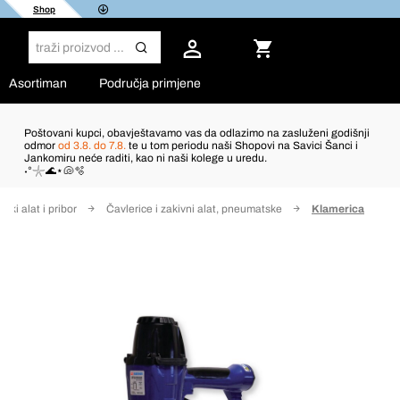
Shop
Asortiman
Područja primjene
Poštovani kupci, obavještavamo vas da odlazimo na zasluženi godišnji
odmor
od 3.8. do 7.8.
te u tom periodu naši Shopovi na Savici Šanci i
Jankomiru neće raditi, kao ni naši kolege u uredu.
˖°𓇼🌊⋆🐚🫧
ki alat i pribor
Čavlerice i zakivni alat, pneumatske
Klamerica