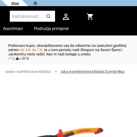
Shop
Asortiman
Područja primjene
Poštovani kupci, obavještavamo vas da odlazimo na zasluženi godišnji
odmor
od 3.8. do 7.8.
te u tom periodu naši Shopovi na Savici Šanci i
Jankomiru neće raditi, kao ni naši kolege u uredu.
˖°𓇼🌊⋆🐚🫧
o rezanje i kombinirana kliješta
jaka-kombinirana kliješta Combi-Max