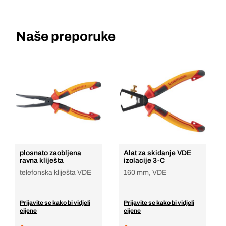
Naše preporuke
plosnato zaobljena
Alat za skidanje VDE
ravna kliješta
izolacije 3-C
telefonska kliješta VDE
160 mm, VDE
Prijavite se kako bi vidjeli
Prijavite se kako bi vidjeli
cijene
cijene