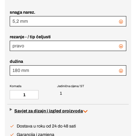
snaga narez.
5,2 mm
rezanje - / tip čeljusti
pravo
dužina
180 mm
Komada
Jedinična cijena / ST
1
Savjet za dizajn i izgled proizvoda
Dostava u roku od 24 do 48 sati
Garancija i zamjena