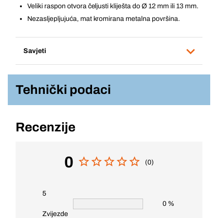
Veliki raspon otvora čeljusti kliješta do Ø 12 mm ili 13 mm.
Nezasljepljujuća, mat kromirana metalna površina.
Savjeti
Tehnički podaci
Recenzije
0
(0)
5
0 %
Zvijezde