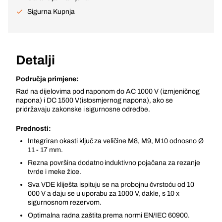
Sigurna Kupnja
Detalji
Područja primjene:
Rad na dijelovima pod naponom do AC 1000 V (izmjeničnog
napona) i DC 1500 V(istosmjernog napona), ako se
pridržavaju zakonske i sigurnosne odredbe.
Prednosti:
Integriran okasti ključ za veličine M8, M9, M10 odnosno Ø
11 - 17 mm.
Rezna površina dodatno induktivno pojačana za rezanje
tvrde i meke žice.
Sva VDE kliješta ispituju se na probojnu čvrstoću od 10
000 V a daju se u uporabu za 1000 V, dakle, s 10 x
sigurnosnom rezervom.
Optimalna radna zaštita prema normi EN/IEC 60900.