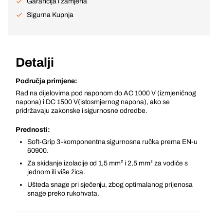
Garancija i zamjena
Sigurna Kupnja
Detalji
Područja primjene:
Rad na dijelovima pod naponom do AC 1000 V (izmjeničnog
napona) i DC 1500 V(istosmjernog napona), ako se
pridržavaju zakonske i sigurnosne odredbe.
Prednosti:
Soft-Grip 3-komponentna sigurnosna ručka prema EN-u
60900.
Za skidanje izolacije od 1,5 mm² i 2,5 mm² za vodiče s
jednom ili više žica.
Ušteda snage pri sječenju, zbog optimalanog prijenosa
snage preko rukohvata.