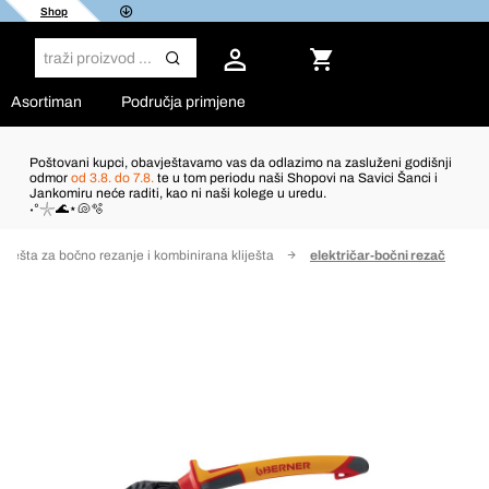
Shop
Asortiman
Područja primjene
Poštovani kupci, obavještavamo vas da odlazimo na zasluženi godišnji
odmor
od 3.8. do 7.8.
te u tom periodu naši Shopovi na Savici Šanci i
Jankomiru neće raditi, kao ni naši kolege u uredu.
˖°𓇼🌊⋆🐚🫧
liješta za bočno rezanje i kombinirana kliješta
električar-bočni rezač