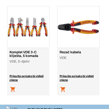
Komplet VDE 3-C
Rezač kabela
kliješta, 5 komada
VDE
VDE, 5-djelni
Prijavite se kako bi vidjeli
Prijavite se kako bi vidjeli
cijene
cijene