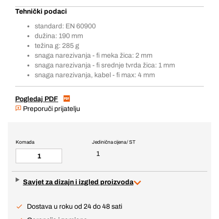
Tehnički podaci
standard: EN 60900
dužina: 190 mm
težina g: 285 g
snaga narezivanja - fi meka žica: 2 mm
snaga narezivanja - fi srednje tvrda žica: 1 mm
snaga narezivanja, kabel - fi max: 4 mm
Pogledaj PDF
Preporuči prijatelju
Komada
Jedinična cijena / ST
1
Savjet za dizajn i izgled proizvoda
Dostava u roku od 24 do 48 sati