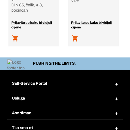
VDE
DIN 85, čelik, 4.8,
pocinčan
Prijavite se kako bi vidjeli
Prijavite se kako bi vidjeli
cijene
cijene
PUSHING THE LIMITS.
Self-Service Portal
Narudžbe
Usluga
Fakture
Bera Modul
Popisi želja
Asortiman
eProcurement
Ponovno naručivanje
Inovacije proizvoda
Tražitelji proizvoda
Tko smo mi