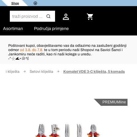
Shop
Asortiman
Područja primjene
Poštovani kupci, obavještavamo vas da odlazimo na zasluženi godišnji
odmor
od 3.8. do 7.8.
te u tom periodu naši Shopovi na Savici Šanci i
Jankomiru neće raditi, kao ni naši kolege u uredu.
˖°𓇼🌊⋆🐚🫧
ači i kliješta
Setovi kliješta
Komplet VDE 3-C kliješta, 5 komada
PREMIUMline