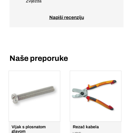
Zvijezda
Napiši recenziju
Naše preporuke
Vijak s plosnatom
Rezač kabela
glavom