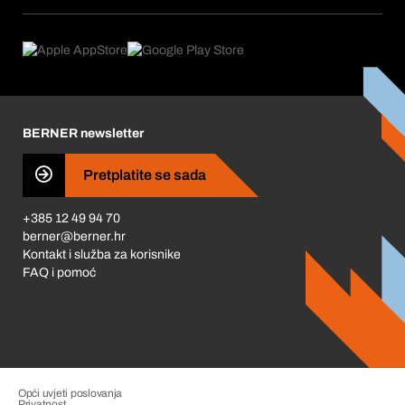
Pretplate
Područja primjene
Što nudimo
Povrati & Reklamacije
Product Compliance
Što nas pokreće
Korporativna društvena odgovornost
Karijera
BERNER newsletter
Business Conduct
Pretplatite se sada
+385 12 49 94 70
berner@berner.hr
Kontakt i služba za korisnike
FAQ i pomoć
Opći uvjeti poslovanja
Privatnost