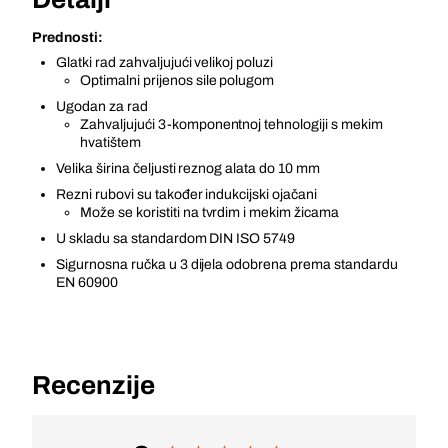
Prednosti:
Glatki rad zahvaljujući velikoj poluzi
Optimalni prijenos sile polugom
Ugodan za rad
Zahvaljujući 3-komponentnoj tehnologiji s mekim
hvatištem
Velika širina čeljusti reznog alata do 10 mm
Rezni rubovi su također indukcijski ojačani
Može se koristiti na tvrdim i mekim žicama
U skladu sa standardom DIN ISO 5749
Sigurnosna ručka u 3 dijela odobrena prema standardu
EN 60900
Recenzije