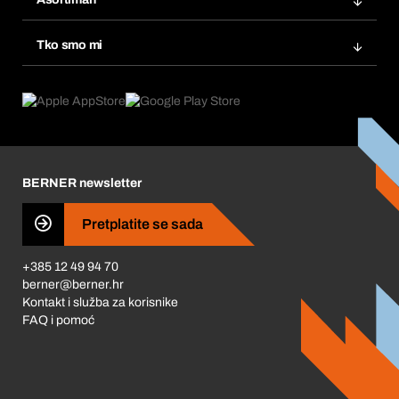
eProcurement
Ponovno naručivanje
Inovacije proizvoda
Tražitelji proizvoda
Tko smo mi
Pretplate
Područja primjene
Što nudimo
Povrati & Reklamacije
Product Compliance
Što nas pokreće
Korporativna društvena odgovornost
Karijera
BERNER newsletter
Business Conduct
Pretplatite se sada
+385 12 49 94 70
berner@berner.hr
Kontakt i služba za korisnike
FAQ i pomoć