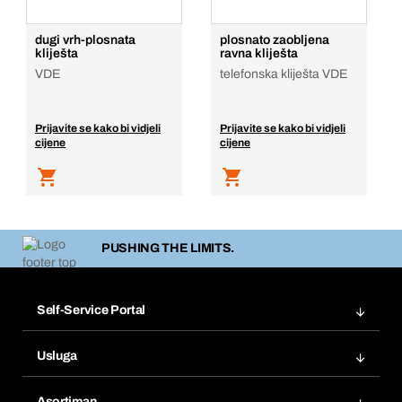
dugi vrh-plosnata
plosnato zaobljena
kliješta
ravna kliješta
VDE
telefonska kliješta VDE
Prijavite se kako bi vidjeli
Prijavite se kako bi vidjeli
cijene
cijene
PUSHING THE LIMITS.
Self-Service Portal
Narudžbe
Usluga
Fakture
Bera Modul
Popisi želja
Asortiman