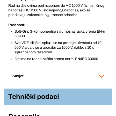
Rad na dijelovima pod naponom do AC 1000 V (izmjeničnog
napona) i DC 1500 V(istosmjernog napona), ako se
pridržavaju zakonske i sigurnosne odredbe.
Prednosti:
Soft-Grip 3-komponentna sigurnosna ručka prema EN-u
60900.
Sva VDE kliješta ispituju se na probojnu čvrstoću od 10
000 V a daju se u uporabu za 1000 V, dakle, s 10 x
sigurnosnom rezervom.
Optimalna radna zaštita prema normi EN/IEC 60900.
Savjeti
Tehnički podaci