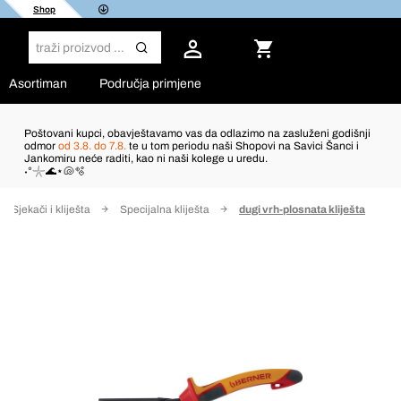
Shop
Asortiman
Područja primjene
Poštovani kupci, obavještavamo vas da odlazimo na zasluženi godišnji
odmor
od 3.8. do 7.8.
te u tom periodu naši Shopovi na Savici Šanci i
Jankomiru neće raditi, kao ni naši kolege u uredu.
˖°𓇼🌊⋆🐚🫧
Sjekači i kliješta
Specijalna kliješta
dugi vrh-plosnata kliješta