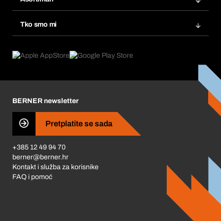
eProcurement
Ponovno naručivanje
Inovacije proizvoda
Tražitelji proizvoda
Tko smo mi
Pretplate
Područja primjene
Što nudimo
Povrati & Reklamacije
Product Compliance
Što nas pokreće
Korporativna društvena odgovornost
Karijera
BERNER newsletter
Business Conduct
Pretplatite se sada
+385 12 49 94 70
berner@berner.hr
Kontakt i služba za korisnike
FAQ i pomoć