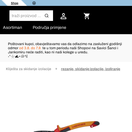
Shop
Asortiman
Područja primjene
Poštovani kupci, obavještavamo vas da odlazimo na zasluženi godišnji
odmor
od 3.8. do 7.8.
te u tom periodu naši Shopovi na Savici Šanci i
Jankomiru neće raditi, kao ni naši kolege u uredu.
˖°𓇼🌊⋆🐚🫧
Kliješta za skidanje izolacije
rezanje, skidanje izolacije, izoliranje