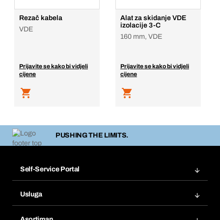
Rezač kabela
Alat za skidanje VDE
izolacije 3-C
VDE
160 mm, VDE
Prijavite se kako bi vidjeli
Prijavite se kako bi vidjeli
cijene
cijene
PUSHING THE LIMITS.
Self-Service Portal
Narudžbe
Usluga
Fakture
Bera Modul
Popisi želja
Asortiman