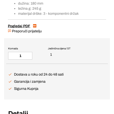
dužina: 180 mm
težina g: 245 g
materijal drške: 3 - komponentni držak
Pogledaj PDF
Preporuči prijatelju
Komada
Jedinična cijena / ST
1
Dostava u roku od 24 do 48 sati
Garancija i zamjena
Sigurna Kupnja
Detalji