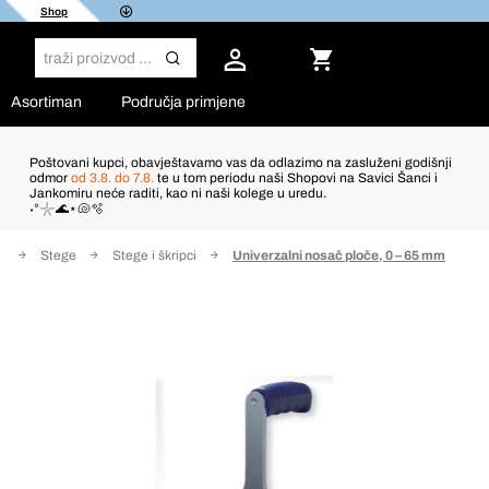
Shop
Asortiman
Područja primjene
Poštovani kupci, obavještavamo vas da odlazimo na zasluženi godišnji
odmor
od 3.8. do 7.8.
te u tom periodu naši Shopovi na Savici Šanci i
Jankomiru neće raditi, kao ni naši kolege u uredu.
˖°𓇼🌊⋆🐚🫧
t
Stege
Stege i škripci
Univerzalni nosač ploče, 0 – 65 mm