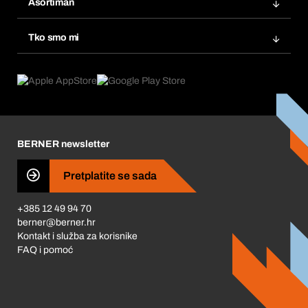
Asortiman
eProcurement
Ponovno naručivanje
Inovacije proizvoda
Tražitelji proizvoda
Tko smo mi
Pretplate
Područja primjene
Što nudimo
Povrati & Reklamacije
Product Compliance
Što nas pokreće
Korporativna društvena odgovornost
Karijera
BERNER newsletter
Business Conduct
Pretplatite se sada
+385 12 49 94 70
berner@berner.hr
Kontakt i služba za korisnike
FAQ i pomoć