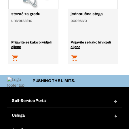
stezač za gredu
jednoručna stega
universalno
podesivo
Prijavite se kako bi vidjeli
Prijavite se kako bi vidjeli
cijene
cijene
PUSHING THE LIMITS.
Self-Service Portal
Narudžbe
Usluga
Fakture
Bera Modul
Popisi želja