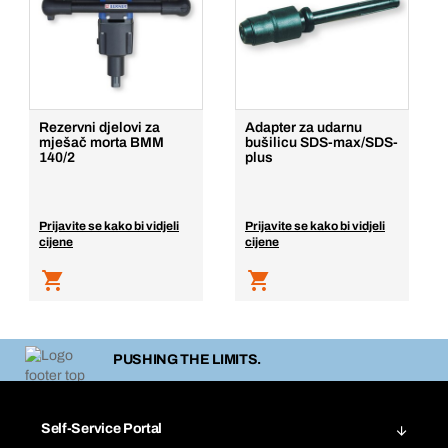
Rezervni djelovi za
Adapter za udarnu
mješač morta BMM
bušilicu SDS-max/SDS-
140/2
plus
Prijavite se kako bi vidjeli
Prijavite se kako bi vidjeli
cijene
cijene
PUSHING THE LIMITS.
Self-Service Portal