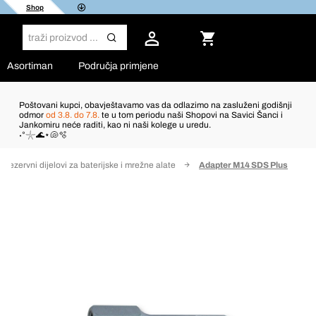
Shop
Asortiman
Područja primjene
Poštovani kupci, obavještavamo vas da odlazimo na zasluženi godišnji
odmor
od 3.8. do 7.8.
te u tom periodu naši Shopovi na Savici Šanci i
Jankomiru neće raditi, kao ni naši kolege u uredu.
˖°𓇼🌊⋆🐚🫧
Rezervni dijelovi za baterijske i mrežne alate
Adapter M14 SDS Plus