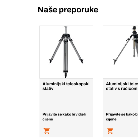
Naše preporuke
Aluminijski teleskopski
Aluminijski tel
stativ
stativ s ručicom
Prijavite se kako bi vidjeli
Prijavite se kako bi
cijene
cijene