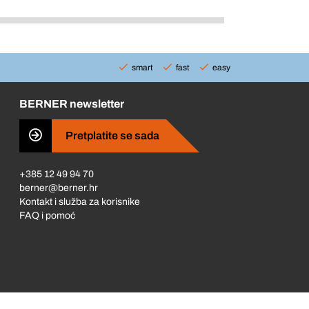
smart
fast
easy
BERNER newsletter
Pretplatite se sada
+385 12 49 94 70
berner@berner.hr
Kontakt i služba za korisnike
FAQ i pomoć