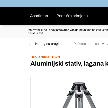
Asortiman
Područja primjene
Poštovani kupci, obavještavamo vas da odlazimo na zaslužen
˖°𓇼🌊⋆🐚🫧
Natrag na pregled
Početna stranica
Broj artikla:
1673
Aluminijski stativ, lagana 