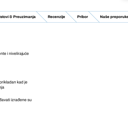
listovi & Preuzimanja
Recenzije
Pribor
Naše preporuk
nte i nivelirajuće
prikladan kad je
nja
đavati izrađene su