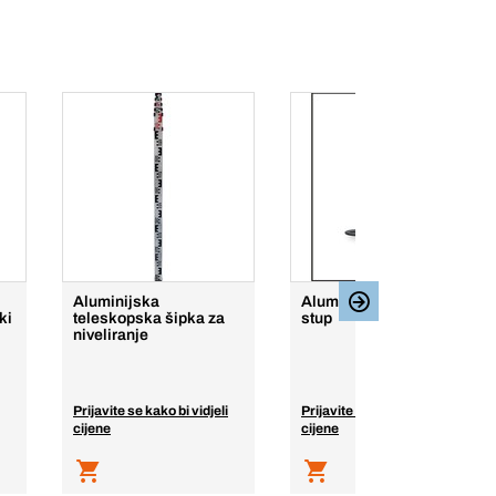
Aluminijska
Aluminijski teleskopski
ki
teleskopska šipka za
stup
niveliranje
Prijavite se kako bi vidjeli
Prijavite se kako bi vidjeli
cijene
cijene