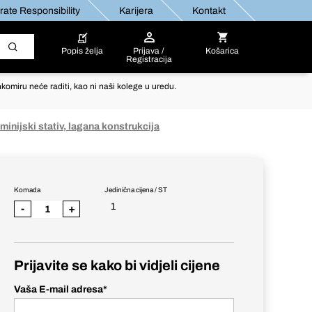
ate Responsibility
Karijera
Kontakt
Popis želja
Prijava /
Košarica
Registracija
komiru neće raditi, kao ni naši kolege u uredu.
minijski stativ, lagana konstrukcija
Komada
Jedinična cijena / ST
1
-
+
Prijavite se kako bi vidjeli cijene
Vaša E-mail adresa
*