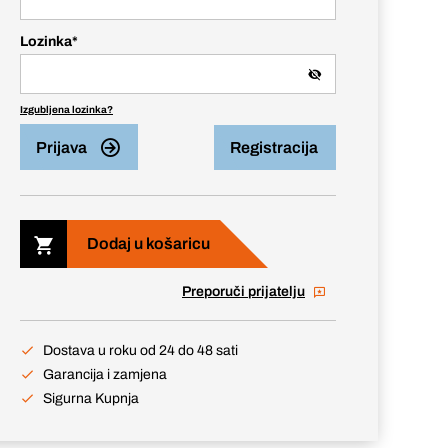
Lozinka
*
Izgubljena lozinka?
Prijava
Registracija
Dodaj u košaricu
Preporuči prijatelju
Dostava u roku od 24 do 48 sati
Garancija i zamjena
Sigurna Kupnja