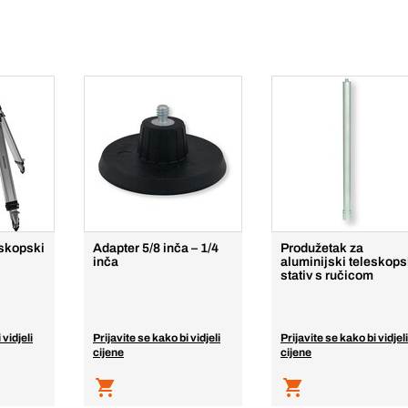
eskopski
Adapter 5/8 inča – 1/4
Produžetak za
inča
aluminijski teleskops
stativ s ručicom
 vidjeli
Prijavite se kako bi vidjeli
Prijavite se kako bi vidjeli
cijene
cijene