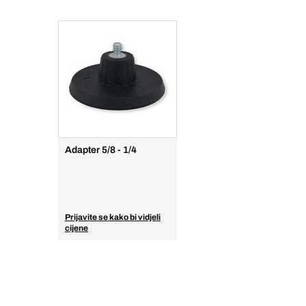
Adapter 5/8 - 1/4
Prijavite se kako bi vidjeli
cijene