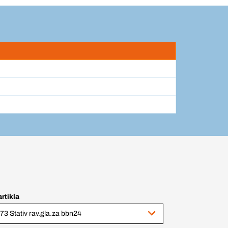
artikla
73 Stativ rav.gla.za bbn24