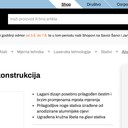
Shop
Društvo
Corpor
i godišnji odmor
od 3.8. do 7.8.
te u tom periodu naši Shopovi na Savici Šanci i Jan
Alati
Mjerna tehnika
Laserska tehnologija
Stativi
Alu
konstrukcija
Lagani dizajn posebno prilagođen čestim i
brzim promjenama mjesta mjerenja
Prilagodljive noge stativa izrađene od
anodizirane aluminijske cijevi
Ugrađena kružna libela na glavi stativa