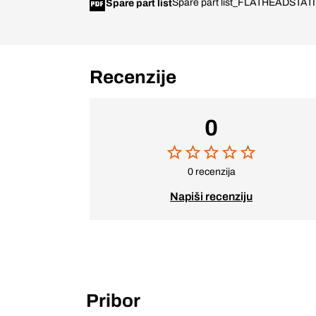
Spare part list_FLATHEADSTA
Spare part list
Recenzije
0
0 recenzija
Napiši recenziju
Pribor