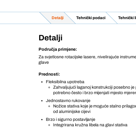
Detalji
Tehnički podaci
Tehnički 
Detalji
Područja primjene:
Za svjetlosne rotacijske lasere, nivelirajuće instrume
glave
Prednosti:
Fleksibilna upotreba
Zahvaljujući laganoj konstrukciji posebno je 
potrebno često i brzo mijenjati mjesto mjere
Jednostavno rukovanje
Nožice stativa koje je moguće stalno prilago
od aluminijske cijevi
Brzo i sigurno postavljanje
Integrirana kružna libela na glavi stativa