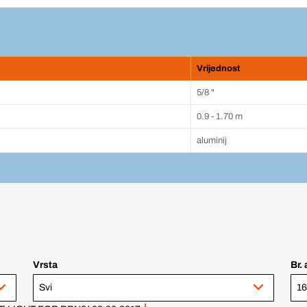
Vrijednost
5/8 "
0.9 - 1.70 m
aluminij
Vrsta
Br. 
Svi
16