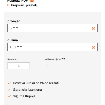
Pogledaj PDF
Preporuči prijatelju
promjer
5 mm
dužina
150 mm
Komada
Jedinična cijena / ST
1
Dostava u roku od 24 do 48 sati
Garancija i zamjena
Sigurna Kupnja