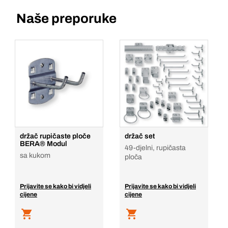
Naše preporuke
držač rupičaste ploče
držač set
BERA® Modul
49-djelni, rupičasta
sa kukom
ploča
Prijavite se kako bi vidjeli
Prijavite se kako bi vidjeli
cijene
cijene