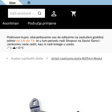
Shop
Asortiman
Područja primjene
Poštovani kupci, obavještavamo vas da odlazimo na zasluženi godišnji
odmor
od 3.8. do 7.8.
te u tom periodu naši Shopovi na Savici Šanci i
Jankomiru neće raditi, kao ni naši kolege u uredu.
˖°𓇼🌊⋆🐚🫧
ne
Sustav rupičastih ploča
držač rupičaste ploče BERA® Modul