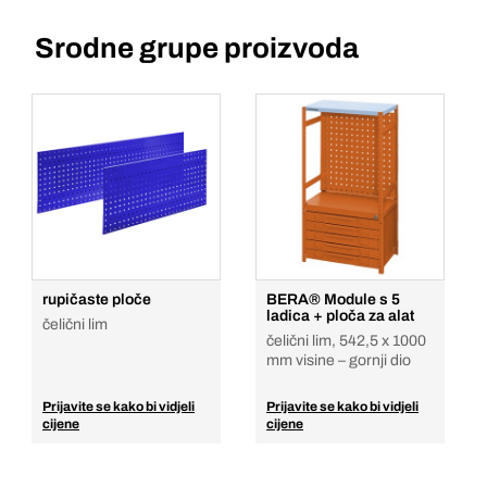
Srodne grupe proizvoda
rupičaste ploče
BERA® Module s 5
ladica + ploča za alat
čelični lim
čelični lim, 542,5 x 1000
mm visine – gornji dio
Prijavite se kako bi vidjeli
Prijavite se kako bi vidjeli
cijene
cijene