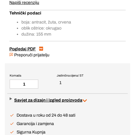
Napiši recenziju
Tehnički podaci
boja: antracit, žuta, crvena
oblik oštrice: okrugao
dužina: 155 mm
Pogledaj PDF
Preporuči prijatelju
Komada
Jedinična cijena / ST
1
Savjet za dizajn i izgled proizvoda
Dostava u roku od 24 do 48 sati
Garancija i zamjena
Sigurna Kupnja