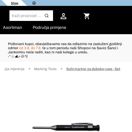
Shop
Asortiman
Područja primjene
Poštovani kupci, obavještavamo vas da odlazimo na zasluženi godišnji
odmor
od 3.8. do 7.8.
te u tom periodu naši Shopovi na Savici Šanci i
Jankomiru neće raditi, kao ni naši kolege u uredu.
˖°𓇼🌊⋆🐚🫧
logija mjerenja
Marking Tools
Suhi marker za duboke rupe - Set