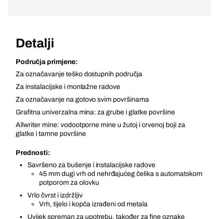
Detalji
Područja primjene:
Za označavanje teško dostupnih područja
Za instalacijske i montažne radove
Za označavanje na gotovo svim površinama
Grafitna univerzalna mina: za grube i glatke površine
Allwriter mine: vodootporne mine u žutoj i crvenoj boji za
glatke i tamne površine
Prednosti:
Savršeno za bušenje i instalacijske radove
45 mm dugi vrh od nehrđajućeg čelika s automatskom
potporom za olovku
Vrlo čvrst i izdržljiv
Vrh, tijelo i kopča izrađeni od metala
Uvijek spreman za upotrebu, također za fine oznake