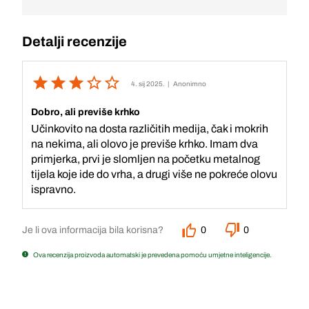
Detalji recenzije
4. sij 2025.
| Anonimno
Dobro, ali previše krhko
Učinkovito na dosta različitih medija, čak i mokrih
na nekima, ali olovo je previše krhko. Imam dva
primjerka, prvi je slomljen na početku metalnog
tijela koje ide do vrha, a drugi više ne pokreće olovu
ispravno.
Je li ova informacija bila korisna?
0
0
Ova recenzija proizvoda automatski je prevedena pomoću umjetne inteligencije.