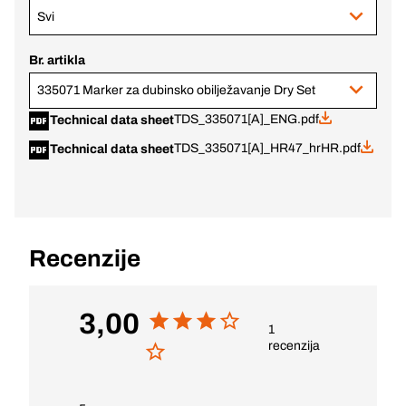
Svi
Br. artikla
335071 Marker za dubinsko obilježavanje Dry Set
TDS_335071[A]_ENG.pdf
Technical data sheet
TDS_335071[A]_HR47_hrHR.pdf
Technical data sheet
Recenzije
3,00
1
recenzija