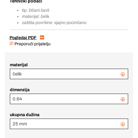
Tehnički podaci
tip: žičani čavli
materijal: čelik
zaštita površine: sjajno pocinčano
Pogledaj PDF
Preporuči prijatelju
materijal
čelik
dimenzija
0.64
ukupna dužina
25 mm