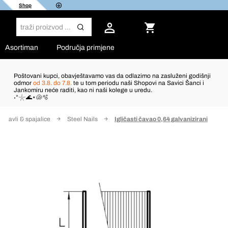
Shop
Asortiman
Područja primjene
Poštovani kupci, obavještavamo vas da odlazimo na zasluženi godišnji
odmor
od 3.8. do 7.8.
te u tom periodu naši Shopovi na Savici Šanci i
Jankomiru neće raditi, kao ni naši kolege u uredu.
˖°𓇼🌊⋆🐚🫧
Čavli & spajalice
Steel Nails
Igličasti čavao 0,64 galvanizirani