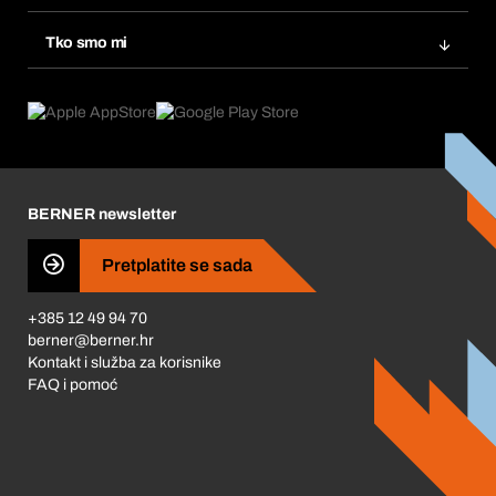
eProcurement
Ponovno naručivanje
Inovacije proizvoda
Tražitelji proizvoda
Tko smo mi
Pretplate
Područja primjene
Što nudimo
Povrati & Reklamacije
Product Compliance
Što nas pokreće
Korporativna društvena odgovornost
Karijera
BERNER newsletter
Business Conduct
Pretplatite se sada
+385 12 49 94 70
berner@berner.hr
Kontakt i služba za korisnike
FAQ i pomoć