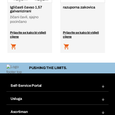
Igličasti čavao 1,57
razuporna zakovica
galvanizirani
žičani čavli, sjajno
pocinčano
Prijavite se kako bi vidjeli
Prijavite se kako bi vidjeli
cijene
cijene
PUSHING THE LIMITS.
Self-Service Portal
Narudžbe
Usluga
Fakture
Bera Modul
Popisi želja
Asortiman