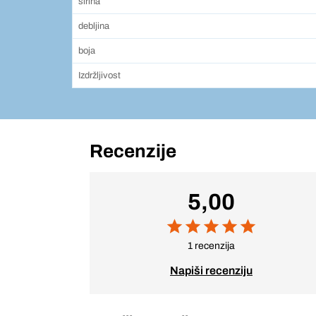
širina
debljina
boja
Izdržljivost
Recenzije
5,00
1 recenzija
Napiši recenziju