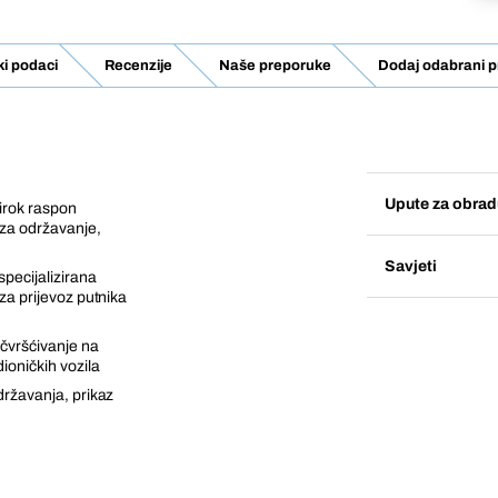
ki podaci
Recenzije
Naše preporuke
Dodaj odabrani p
Upute za obrad
širok raspon
e za održavanje,
Savjeti
specijalizirana
 za prijevoz putnika
ičvršćivanje na
ioničkih vozila
državanja, prikaz