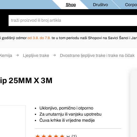
Shop
Društvo
Corpor
i godišnji odmor
od 3.8. do 7.8.
te u tom periodu naši Shopovi na Savici Šanci i Jan
Kemija
Ljepljive trake
Dvostrane ljepljive trake i trake na čičak
Clip 25MM X 3M
Uklonjivo, pomično i otporno
Za unutarnju ili vanjsku upotrebu
Čuva krhke ili vrijedne medije
(1)