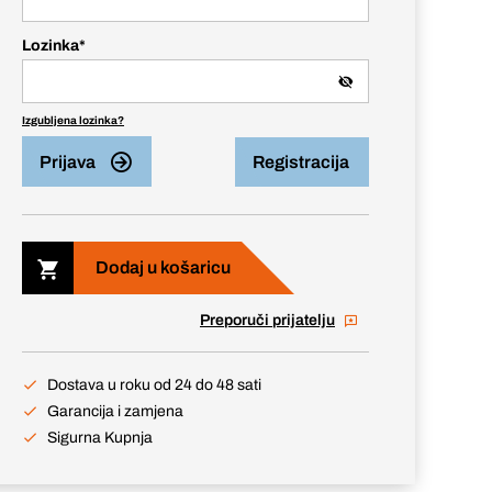
Lozinka
*
Izgubljena lozinka?
Prijava
Registracija
Dodaj u košaricu
Preporuči prijatelju
Dostava u roku od 24 do 48 sati
Garancija i zamjena
Sigurna Kupnja