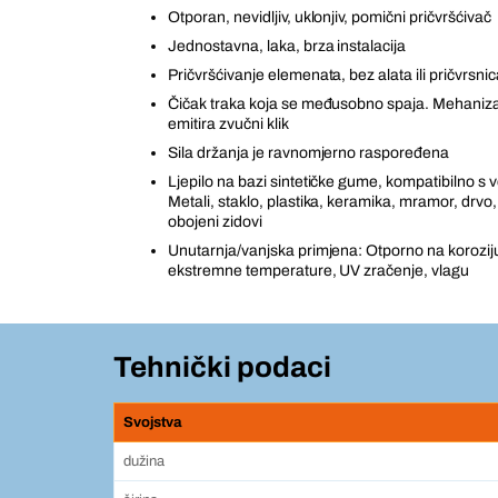
Otporan, nevidljiv, uklonjiv, pomični pričvršćivač
Jednostavna, laka, brza instalacija
Pričvršćivanje elemenata, bez alata ili pričvrsnic
Čičak traka koja se međusobno spaja. Mehaniz
emitira zvučni klik
Sila držanja je ravnomjerno raspoređena
Ljepilo na bazi sintetičke gume, kompatibilno s
Metali, staklo, plastika, keramika, mramor, drvo, k
obojeni zidovi
Unutarnja/vanjska primjena: Otporno na koroziju,
ekstremne temperature, UV zračenje, vlagu
Tehnički podaci
Svojstva
dužina