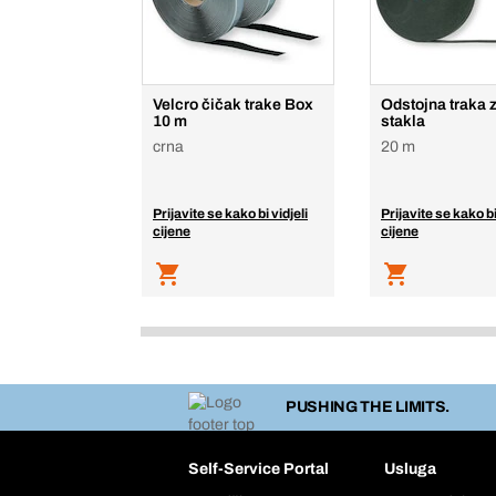
Velcro čičak trake Box
Odstojna traka 
10 m
stakla
crna
20 m
Prijavite se kako bi vidjeli
Prijavite se kako bi
cijene
cijene
PUSHING THE LIMITS.
Self-Service Portal
Usluga