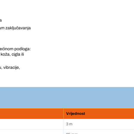
a
am zaključavanja
 većinom podloga:
oža, cigla ili
 vibracije,
Vrijednost
3 m