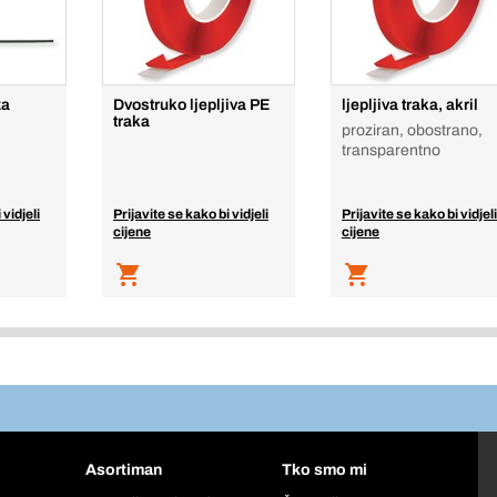
za
Dvostruko ljepljiva PE
ljepljiva traka, akril
traka
proziran, obostrano,
transparentno
 vidjeli
Prijavite se kako bi vidjeli
Prijavite se kako bi vidjeli
cijene
cijene
Asortiman
Tko smo mi