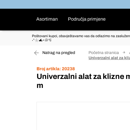
Asortiman
Područja primjene
Poštovani kupci, obavještavamo vas da odlazimo na zaslužen
˖°𓇼🌊⋆🐚🫧
Natrag na pregled
Početna stranica
Univerzalni alat za k
Broj artikla:
20238
Univerzalni alat za klizne
m