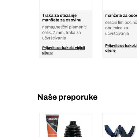
Traka za stezanje
manžete za oso
manšete za osovinu
čelični lim pocin
nemagnetični plemeniti
obujmice za
čelik, 7 mm, traka za
učvršćivanje
učvršćivanje
Prijavite se kako bi
Prijavite se kako bi vidjeli
cijene
cijene
Naše preporuke