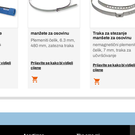
e
manžete za osovinu
Traka za stezanje
manšete za osovinu
Plemeniti čelik, 6.3 mm,
4
nemagnetični plemenit
480 mm, zatezna traka
čelik, 7 mm, traka za
učvršćivanje
 vidjeli
Prijavite se kako bi vidjeli
Prijavite se kako bi vidjeli
cijene
cijene