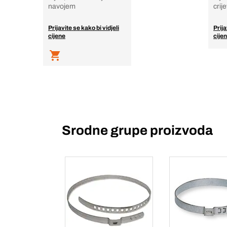
navojem
crij
Prijavite se kako bi vidjeli
Prija
cijene
cije
Srodne grupe proizvoda