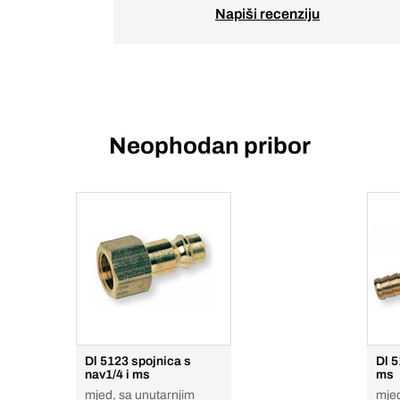
Napiši recenziju
Neophodan pribor
Dl 5123 spojnica s
Dl 
nav1/4 i ms
ms
mjed, sa unutarnjim
mjed