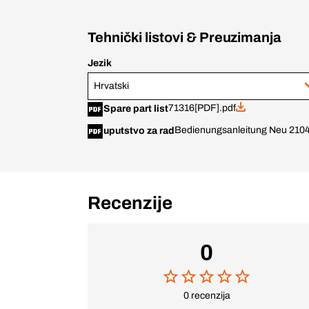
Tehnički listovi & Preuzimanja
Jezik
Hrvatski
71316[PDF].pdf
Spare part list
Bedienungsanleitung Neu 210
uputstvo za rad
Recenzije
0
0 recenzija