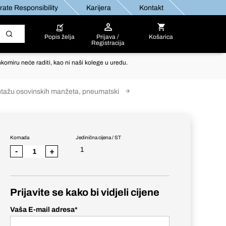
ate Responsibility
Karijera
Kontakt
Popis želja
Prijava /
Košarica
Registracija
komiru neće raditi, kao ni naši kolege u uredu.
ntažu osovinskih manžeta, pneumatski
Komada
Jedinična cijena / ST
1
-
+
Prijavite se kako bi vidjeli cijene
Vaša E-mail adresa
*