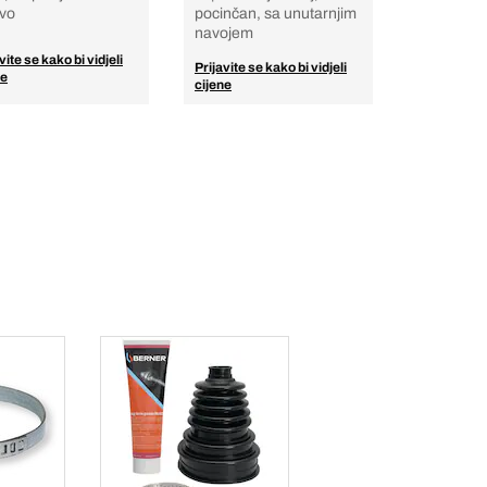
evo
pocinčan, sa unutarnjim
navojem
vite se kako bi vidjeli
Prijavite se kako bi vidjeli
ne
cijene