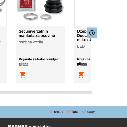
Set univerzalnih
Džepna svjetiljka
manšeta za osovinu
DuoLux „Bright” s
mikro USB priključkom
i
osobna vozila
LED
Prijavite se kako bi vidjeli
Prijavite se kako bi vidjeli
cijene
cijene
smart
fast
easy
BERNER newsletter