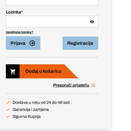
Lozinka
*
Izgubljena lozinka?
Prijava
Registracija
Dodaj u košaricu
Preporuči prijatelju
Dostava u roku od 24 do 48 sati
Garancija i zamjena
Sigurna Kupnja