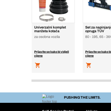
Univerzalni komplet
Set za napinjanj
manžeta kotača
opruga TÜV
za osobna vozila
80 - 195, 65 - 36
Prijavite se kako bi vidjeli
Prijavite se kako bi
cijene
cijene
PUSHING THE LIMITS.