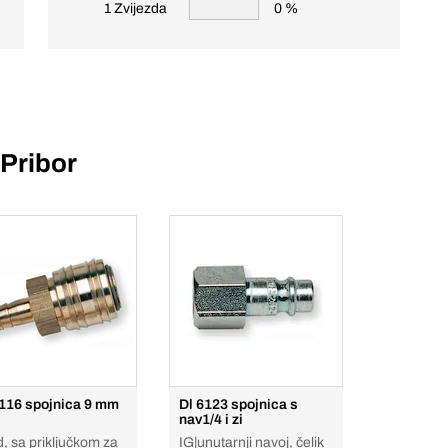
1 Zvijezda
0 %
Pribor
5116 spojnica 9 mm
Dl 6123 spojnica s
nav1/4 i zi
, sa priključkom za
IG|unutarnji navoj, čelik