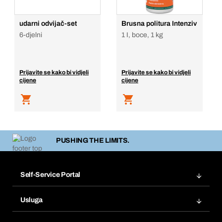
udarni odvijač-set
Brusna politura Intenziv
6-djelni
1 I, boce, 1 kg
Prijavite se kako bi vidjeli
Prijavite se kako bi vidjeli
cijene
cijene
PUSHING THE LIMITS.
Self-Service Portal
Narudžbe
Usluga
Fakture
Bera Modul