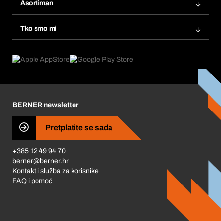
Popisi želja
Asortiman
eProcurement
Ponovno naručivanje
Inovacije proizvoda
Tražitelji proizvoda
Tko smo mi
Pretplate
Područja primjene
Što nudimo
Povrati & Reklamacije
Product Compliance
Što nas pokreće
Korporativna društvena odgovornost
Karijera
BERNER newsletter
Business Conduct
Pretplatite se sada
+385 12 49 94 70
berner@berner.hr
Kontakt i služba za korisnike
FAQ i pomoć