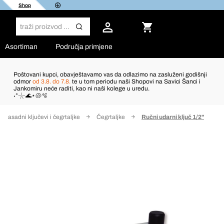
Shop
Asortiman
Područja primjene
Poštovani kupci, obavještavamo vas da odlazimo na zasluženi godišnji
odmor
od 3.8. do 7.8.
te u tom periodu naši Shopovi na Savici Šanci i
Jankomiru neće raditi, kao ni naši kolege u uredu.
˖°𓇼🌊⋆🐚🫧
Nasadni ključevi i čegrtaljke
Čegrtaljke
Ručni udarni ključ 1/2"