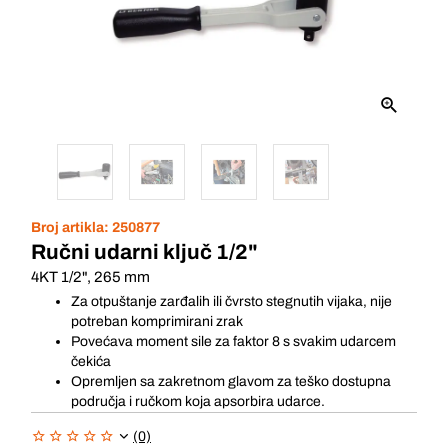
Broj artikla:
250877
Ručni udarni ključ 1/2"
4KT 1/2", 265 mm
Za otpuštanje zarđalih ili čvrsto stegnutih vijaka, nije
potreban komprimirani zrak
Povećava moment sile za faktor 8 s svakim udarcem
čekića
Opremljen sa zakretnom glavom za teško dostupna
područja i ručkom koja apsorbira udarce.
(0)