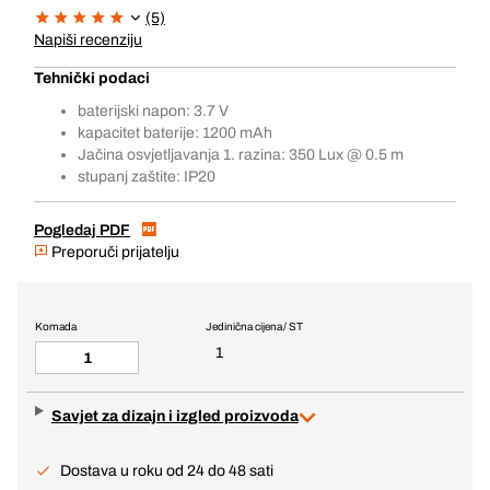
(5)
Napiši recenziju
Tehnički podaci
baterijski napon: 3.7 V
kapacitet baterije: 1200 mAh
Jačina osvjetljavanja 1. razina: 350 Lux @ 0.5 m
stupanj zaštite: IP20
Pogledaj PDF
Preporuči prijatelju
Komada
Jedinična cijena / ST
1
Savjet za dizajn i izgled proizvoda
Dostava u roku od 24 do 48 sati