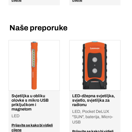
cijene
cijene
Naše preporuke
Svjetiljka u obliku
LED-džepna svjetiljka,
olovke s mikro USB
svjetlo, svjetiljka za
priključkom i
radionu
magnetom
LED, Pocket DeLUX
LED
"SUN", baterija, Micro-
USB
Prijavite se kako bi vidjeli
cijene
Prijavite se kako bi vidjeli