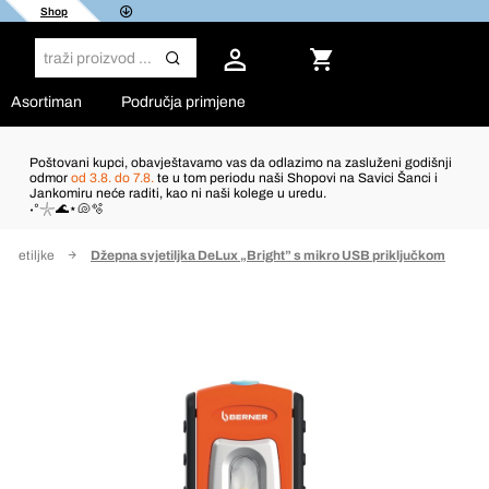
Shop
Asortiman
Područja primjene
Poštovani kupci, obavještavamo vas da odlazimo na zasluženi godišnji
odmor
od 3.8. do 7.8.
te u tom periodu naši Shopovi na Savici Šanci i
Jankomiru neće raditi, kao ni naši kolege u uredu.
˖°𓇼🌊⋆🐚🫧
svjetiljke
Džepna svjetiljka DeLux „Bright” s mikro USB priključkom