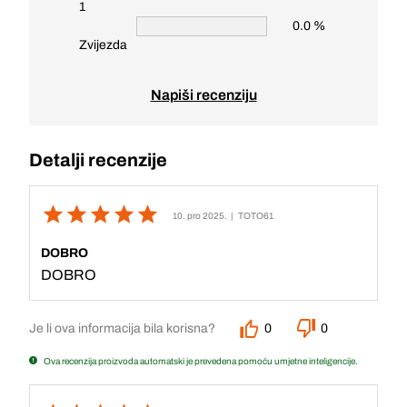
1
0.0 %
Zvijezda
Napiši recenziju
Detalji recenzije
10. pro 2025.
| TOTO61
DOBRO
DOBRO
Je li ova informacija bila korisna?
0
0
Ova recenzija proizvoda automatski je prevedena pomoću umjetne inteligencije.