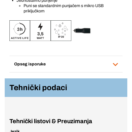
Jednostavno punjenje
Puni se standardnim punjačem s mikro USB
priključkom
Opseg isporuke
Tehnički podaci
Tehnički listovi & Preuzimanja
Jezik