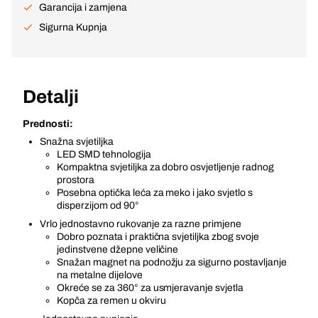
Garancija i zamjena
Sigurna Kupnja
Detalji
Prednosti:
Snažna svjetiljka
LED SMD tehnologija
Kompaktna svjetiljka za dobro osvjetljenje radnog
prostora
Posebna optička leća za meko i jako svjetlo s
disperzijom od 90°
Vrlo jednostavno rukovanje za razne primjene
Dobro poznata i praktična svjetiljka zbog svoje
jedinstvene džepne veličine
Snažan magnet na podnožju za sigurno postavljanje
na metalne dijelove
Okreće se za 360° za usmjeravanje svjetla
Kopča za remen u okviru