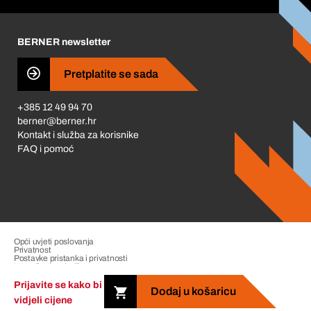
Korporativna društvena odgovornost
Karijera
BERNER newsletter
Business Conduct
Pretplatite se sada
+385 12 49 94 70
berner@berner.hr
Kontakt i služba za korisnike
FAQ i pomoć
Opći uvjeti poslovanja
Privatnost
Postavke pristanka i privatnosti
Upravljanje pritužbama
Impresum
Prijavite se kako bi
Dodaj u košaricu
vidjeli cijene
Copyright &copy; 2026 The Berner Group. All rights reserved.