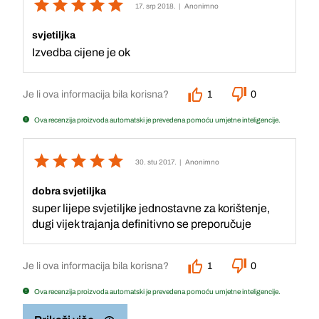
17. srp 2018.
| Anonimno
svjetiljka
Izvedba cijene je ok
Je li ova informacija bila korisna?
1
0
Ova recenzija proizvoda automatski je prevedena pomoću umjetne inteligencije.
30. stu 2017.
| Anonimno
dobra svjetiljka
super lijepe svjetiljke jednostavne za korištenje,
dugi vijek trajanja definitivno se preporučuje
Je li ova informacija bila korisna?
1
0
Ova recenzija proizvoda automatski je prevedena pomoću umjetne inteligencije.