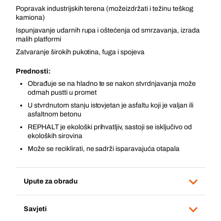
Popravak industrijskih terena (možeizdržati i težinu teškog
kamiona)
Ispunjavanje udarnih rupa i oštećenja od smrzavanja, izrada
malih platformi
Zatvaranje širokih pukotina, fuga i spojeva
Prednosti:
Obrađuje se na hladno te se nakon stvrdnjavanja može
odmah pustti u promet
U stvrdnutom stanju istovjetan je asfaltu koji je valjan ili
asfaltnom betonu
REPHALT je ekološki prihvatljiv, sastoji se isključivo od
ekoloških sirovina
Može se reciklirati, ne sadrži isparavajuća otapala
Upute za obradu
Savjeti