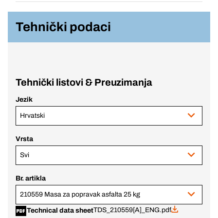
Tehnički podaci
Tehnički listovi & Preuzimanja
Jezik
Hrvatski
Vrsta
Svi
Br. artikla
210559 Masa za popravak asfalta 25 kg
TDS_210559[A]_ENG.pdf
Technical data sheet