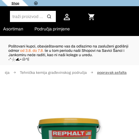
Shop
Asortiman
Područja primjene
Poštovani kupci, obavještavamo vas da odlazimo na zasluženi godišnji
odmor
od 3.8. do 7.8.
te u tom periodu naši Shopovi na Savici Šanci i
Jankomiru neće raditi, kao ni naši kolege u uredu.
˖°𓇼🌊⋆🐚🫧
kemija
Tehnička kemija građevinskog područja
popravak asfalta