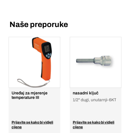
Naše preporuke
Uređaj za mjerenje
nasadni ključ
temperature III
1/2" dugi, unutarnji-6KT
Prijavite se kako bi vidjeli
Prijavite se kako bi vidjeli
cijene
cijene