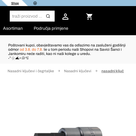
Shop
Asortiman
Područja primjene
Poštovani kupci, obavještavamo vas da odlazimo na zasluženi godišnji
odmor
od 3.8. do 7.8.
te u tom periodu naši Shopovi na Savici Šanci i
Jankomiru neće raditi, kao ni naši kolege u uredu.
˖°𓇼🌊⋆🐚🫧
Nasadni ključevi i čegrtaljke
Nasadni ključevi
nasadni ključ