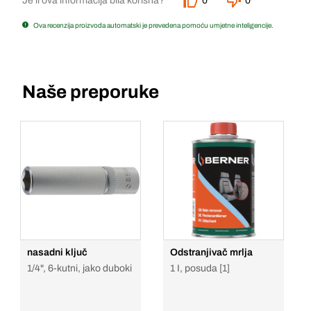
Je li ova informacija bila korisna?
0
0
Ova recenzija proizvoda automatski je prevedena pomoću umjetne inteligencije.
Naše preporuke
nasadni ključ
Odstranjivač mrlja
1/4", 6-kutni, jako duboki
1 I, posuda [1]