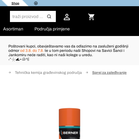
Shop
Asortiman
Područja primjene
Poštovani kupci, obavještavamo vas da odlazimo na zasluženi godišnji
odmor
od 3.8. do 7.8.
te u tom periodu naši Shopovi na Savici Šanci i
Jankomiru neće raditi, kao ni naši kolege u uredu.
˖°𓇼🌊⋆🐚🫧
ija
Tehnička kemija građevinskog područja
Sprej za zaleđivanje