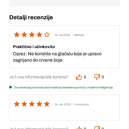
Detalji recenzije
14. tra 2026.
| Michael
Praktično i učinkovito
Oprez: Ne koristite na glačalu koje je upravo
zagrijano do crvene boje.
Je li ova informacija bila korisna?
0
0
Ova recenzija proizvoda automatski je prevedena pomoću umjetne inteligencije.
14. stu 2025.
| Anonimno