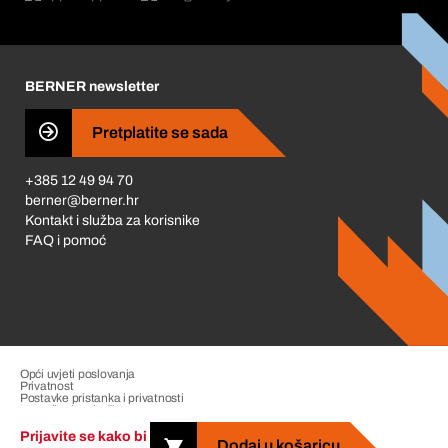
Korporativna društvena odgovornost
Karijera
BERNER newsletter
Business Conduct
Pretplatite se sada
+385 12 49 94 70
berner@berner.hr
Kontakt i služba za korisnike
FAQ i pomoć
Opći uvjeti poslovanja
Privatnost
Postavke pristanka i privatnosti
Upravljanje pritužbama
Impresum
Prijavite se kako bi
Dodaj u košaricu