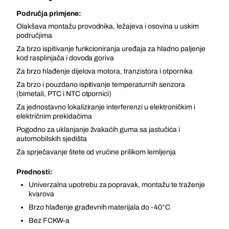
Područja primjene:
Olakšava montažu provodnika, ležajeva i osovina u uskim
područjima
Za brzo ispitivanje funkcioniranja uređaja za hladno paljenje
kod rasplinjača i dovoda goriva
Za brzo hlađenje dijelova motora, tranzistora i otpornika
Za brzo i pouzdano ispitivanje temperaturnih senzora
(bimetali, PTC i NTC otpornici)
Za jednostavno lokaliziranje interferenzi u elektroničkim i
električnim prekidačima
Pogodno za uklanjanje žvakaćih guma sa jastučića i
automobilskih sjedišta
Za sprječavanje štete od vrućine prilikom lemljenja
Prednosti:
Univerzalna upotrebu za popravak, montažu te traženje
kvarova
Brzo hlađenje građevnih materijala do -40°C
Bez FCKW-a