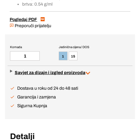
brtva: 0.54 g/ml
Pogledaj PDF
Preporuči prijatelju
Komada
Jedinična cijena / DOS
1
15
Savjet za dizajn i izgled proizvoda
Dostava u roku od 24 do 48 sati
Garancija i zamjena
Sigurna Kupnja
Detalji