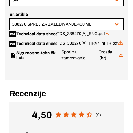
Svi
Br. artikla
338270 SPREJ ZA ZALEĐIVANJE 400 ML
TDS_338270[A]_ENG.pdf
Technical data sheet
TDS_338270[A]_HR47_hrHR.pdf
Technical data sheet
Sprej za
Croatia
Sigurnosno-tehnički
list:
zamrzavanje
(hr)
Recenzije
4,50
(2)